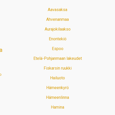
Aavasaksa
Ahvenanmaa
Aurajokilaakso
Enontekiö
Espoo
a
Etelä-Pohjanmaan lakeudet
Fiskarsin ruukki
o
Hailuoto
Hämeenkyrö
Hämeenlinna
Hamina