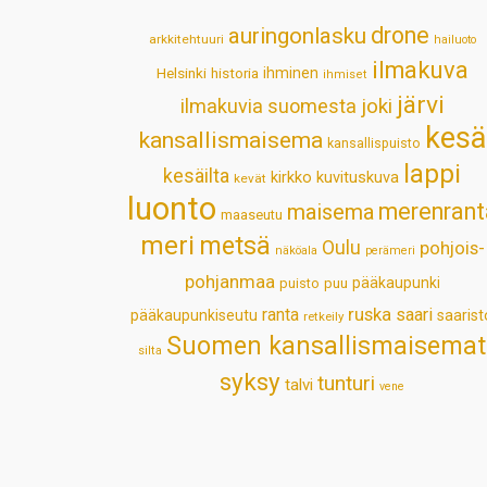
drone
auringonlasku
arkkitehtuuri
hailuoto
ilmakuva
Helsinki
historia
ihminen
ihmiset
järvi
ilmakuvia suomesta
joki
kesä
kansallismaisema
kansallispuisto
lappi
kesäilta
kirkko
kuvituskuva
kevät
luonto
merenrant
maisema
maaseutu
meri
metsä
Oulu
pohjois-
näköala
perämeri
pohjanmaa
pääkaupunki
puisto
puu
ruska
ranta
saari
pääkaupunkiseutu
saarist
retkeily
Suomen kansallismaisemat
silta
syksy
tunturi
talvi
vene