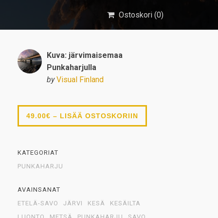
Ostoskori (
0
)
Kuva: järvimaisemaa
Punkaharjulla
by
Visual Finland
49.00€ – LISÄÄ OSTOSKORIIN
KATEGORIAT
PUNKAHARJU
AVAINSANAT
ETELÄ-SAVO
JÄRVI
KESÄ
KESÄILTA
LUONTO
METSÄ
PUNKAHARJU
SAVO