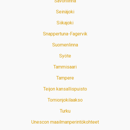
Savonlinna
Seinäjoki
Siikajoki
Snappertuna-Fagervik
Suomenlinna
Syöte
Tammisaari
Tampere
Teijon kansallispuisto
Tornionjokilaakso
Turku
Unescon maailmanperintökohteet