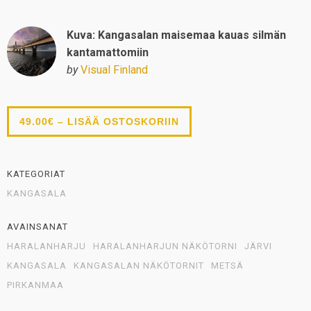
Kuva: Kangasalan maisemaa kauas silmän
kantamattomiin
by
Visual Finland
49.00€ – LISÄÄ OSTOSKORIIN
KATEGORIAT
KANGASALA
AVAINSANAT
HARALANHARJU
HARALANHARJUN NÄKÖTORNI
JÄRVI
KANGASALA
KANGASALAN NÄKÖTORNIT
METSÄ
PIRKANMAA