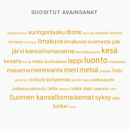
t
e
k
t
i
r
s
b
e
e
l
e
SUOSITUT AVAINSANAT
A
o
d
r
p
o
I
e
drone
auringonlasku
Helsinki
historia
arkkitehtuuri
hailuoto
p
k
n
s
ilmakuva
ilmakuvia suomesta
joki
ihminen
t
ihmiset
kesä
järvi
kansallismaisema
kansallispuisto
luonto
lappi
kesäilta
kirkko
kuvituskuva
maaseutu
kevät
meri
metsä
merenranta
maisema
Oulu
näköala
pohjois-pohjanmaa
pääkaupunki
puisto
puu
perämeri
ruska
ranta
saari
pääkaupunkiseutu
saaristo
retkeily
silta
Suomen kansallismaisemat
syksy
talvi
tunturi
vene