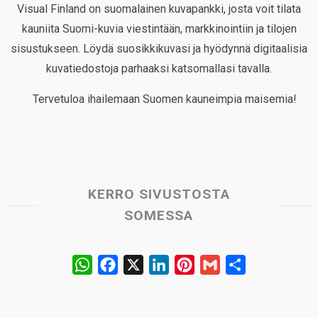
Visual Finland on suomalainen kuvapankki, josta voit tilata
kauniita Suomi-kuvia viestintään, markkinointiin ja tilojen
sisustukseen. Löydä suosikkikuvasi ja hyödynnä digitaalisia
kuvatiedostoja parhaaksi katsomallasi tavalla.
Tervetuloa ihailemaan Suomen kauneimpia maisemia!
KERRO SIVUSTOSTA
SOMESSA
W
F
X
L
P
G
S
h
a
i
i
m
h
a
c
n
n
a
a