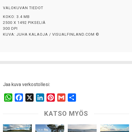
VALOKUVAN TIEDOT
KOKO: 3.4 MB
2500 X 1492 PIKSELIÄ
300 DPI
KUVA: JUHA KALAOJA / VISUALFINLAND.COM ©
Jaa kuva verkostollesi:
W
F
X
L
P
G
S
h
a
i
i
m
h
KATSO MYÖS
a
c
n
n
a
a
t
e
k
t
i
r
s
b
e
e
l
e