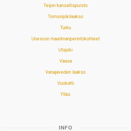
Teijon kansallispuisto
Tornionjokilaakso
Turku
Unescon maailmanperintökohteet
Utsjoki
Vaasa
Vanajaveden laakso
Vuokatti
Ylläs
INFO