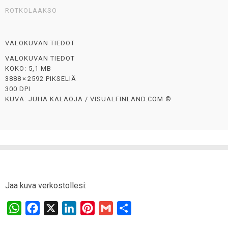
ROTKOLAAKSO
VALOKUVAN TIEDOT
VALOKUVAN TIEDOT
KOKO: 5,1 MB
3888 × 2592 PIKSELIÄ
300 DPI
KUVA: JUHA KALAOJA / VISUALFINLAND.COM ©
Jaa kuva verkostollesi:
W
F
X
L
P
G
S
h
a
i
i
m
h