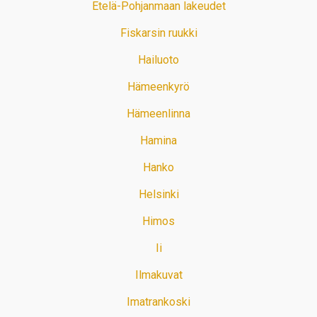
Etelä-Pohjanmaan lakeudet
Fiskarsin ruukki
Hailuoto
Hämeenkyrö
Hämeenlinna
Hamina
Hanko
Helsinki
Himos
Ii
Ilmakuvat
Imatrankoski