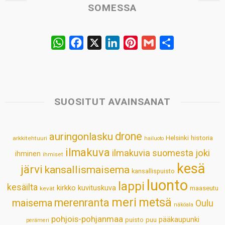
SOMESSA
W
F
X
L
P
G
S
h
a
i
i
m
h
a
c
n
n
a
a
t
e
k
t
i
r
s
b
e
e
l
e
SUOSITUT AVAINSANAT
A
o
d
r
p
o
I
e
drone
auringonlasku
Helsinki
historia
arkkitehtuuri
hailuoto
p
k
n
s
ilmakuva
ilmakuvia suomesta
joki
ihminen
t
ihmiset
kesä
järvi
kansallismaisema
kansallispuisto
luonto
lappi
kesäilta
kirkko
kuvituskuva
maaseutu
kevät
meri
metsä
merenranta
maisema
Oulu
näköala
pohjois-pohjanmaa
pääkaupunki
puisto
puu
perämeri