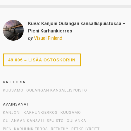
Kuva: Kanjoni Oulangan kansallispuistossa –
Pieni Karhunkierros
by
Visual Finland
49.00€ – LISÄÄ OSTOSKORIIN
KATEGORIAT
KUUSAMO
OULANGAN KANSALLISPUISTO
AVAINSANAT
KANJONI
KARHUNKIERROS
KUUSAMO
OULANGAN KANSALLISPUISTO
OULANKA
PIENI KARHUNKIERROS
RETKEILY
RETKEILYREITTI