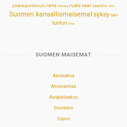
ruska
ranta
saari
pääkaupunkiseutu
saaristo
retkeily
silta
Suomen kansallismaisemat
syksy
talvi
tunturi
vene
SUOMEN MAISEMAT
Aavasaksa
Ahvenanmaa
Aurajokilaakso
Enontekiö
Espoo