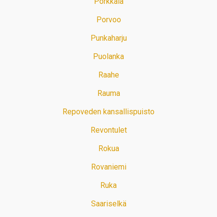
Porkkala
Porvoo
Punkaharju
Puolanka
Raahe
Rauma
Repoveden kansallispuisto
Revontulet
Rokua
Rovaniemi
Ruka
Saariselkä