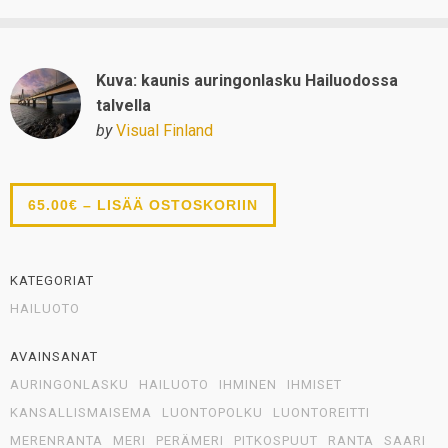
Kuva: kaunis auringonlasku Hailuodossa
talvella
by
Visual Finland
65.00€ – LISÄÄ OSTOSKORIIN
KATEGORIAT
HAILUOTO
AVAINSANAT
AURINGONLASKU
HAILUOTO
IHMINEN
IHMISET
KANSALLISMAISEMA
LUONTOPOLKU
LUONTOREITTI
MERENRANTA
MERI
PERÄMERI
PITKOSPUUT
RANTA
SAARI