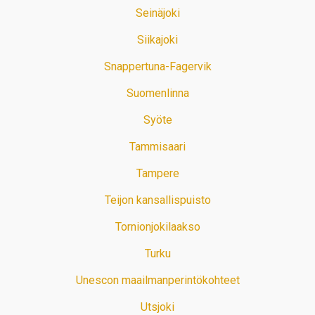
Seinäjoki
Siikajoki
Snappertuna-Fagervik
Suomenlinna
Syöte
Tammisaari
Tampere
Teijon kansallispuisto
Tornionjokilaakso
Turku
Unescon maailmanperintökohteet
Utsjoki