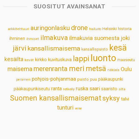
s
b
e
e
l
e
SUOSITUT AVAINSANAT
A
o
d
r
p
o
I
e
drone
auringonlasku
Helsinki
historia
arkkitehtuuri
hailuoto
p
k
n
s
ilmakuva
ilmakuvia suomesta
joki
ihminen
t
ihmiset
kesä
järvi
kansallismaisema
kansallispuisto
luonto
lappi
kesäilta
kirkko
kuvituskuva
maaseutu
kevät
meri
metsä
merenranta
maisema
Oulu
näköala
pohjois-pohjanmaa
pääkaupunki
puisto
puu
perämeri
ruska
ranta
saari
pääkaupunkiseutu
saaristo
retkeily
silta
Suomen kansallismaisemat
syksy
talvi
tunturi
vene