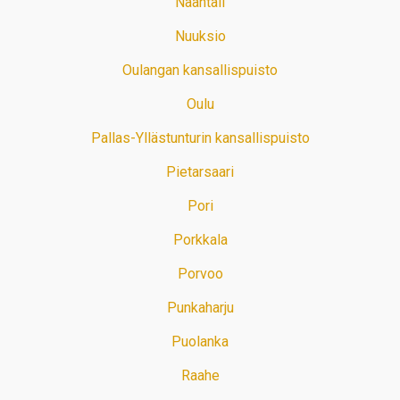
Naantali
Nuuksio
Oulangan kansallispuisto
Oulu
Pallas-Yllästunturin kansallispuisto
Pietarsaari
Pori
Porkkala
Porvoo
Punkaharju
Puolanka
Raahe