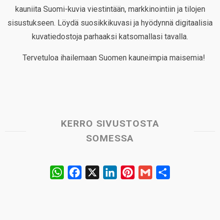
kauniita Suomi-kuvia viestintään, markkinointiin ja tilojen
sisustukseen. Löydä suosikkikuvasi ja hyödynnä digitaalisia
kuvatiedostoja parhaaksi katsomallasi tavalla.
Tervetuloa ihailemaan Suomen kauneimpia maisemia!
KERRO SIVUSTOSTA
SOMESSA
W
F
X
L
P
G
S
h
a
i
i
m
h
a
c
n
n
a
a
t
e
k
t
i
r