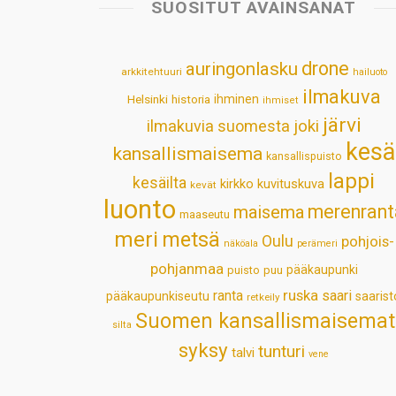
SUOSITUT AVAINSANAT
drone
auringonlasku
arkkitehtuuri
hailuoto
ilmakuva
Helsinki
historia
ihminen
ihmiset
järvi
ilmakuvia suomesta
joki
kesä
kansallismaisema
kansallispuisto
lappi
kesäilta
kirkko
kuvituskuva
kevät
luonto
merenrant
maisema
maaseutu
meri
metsä
Oulu
pohjois-
näköala
perämeri
pohjanmaa
pääkaupunki
puisto
puu
ruska
ranta
saari
pääkaupunkiseutu
saarist
retkeily
Suomen kansallismaisemat
silta
syksy
tunturi
talvi
vene