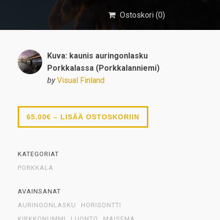
Ostoskori (
0
)
Kuva: kaunis auringonlasku
Porkkalassa (Porkkalanniemi)
by
Visual Finland
65.00€ – LISÄÄ OSTOSKORIIN
KATEGORIAT
PORKKALA
AVAINSANAT
AURINGONLASKU
HORISONTTI
KIRKKONUMMI
LUONTO
MAISEMA