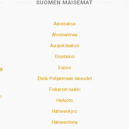
SUOMEN MAISEMAT
Aavasaksa
Ahvenanmaa
Aurajokilaakso
Enontekiö
Espoo
a
Etelä-Pohjanmaan lakeudet
Fiskarsin ruukki
o
Hailuoto
Hämeenkyrö
Hämeenlinna