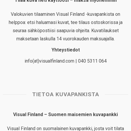
Tilaa kuva heti käyttöösi – maksa myöhemmin
Valokuvien tilaaminen Visual Finland -kuvapankista on
helppoa: etsi haluamasi kuvat, tee tilaus ostoskorissa ja
seuraa sähköpostiisi saapuvia ohjeita. Kuvatilaukset
maksetaan laskulla 14 vuorokauden maksuajalla.
Yhteystiedot
info(at)visualfinland.com | 040 5311 064
TIETOA KUVAPANKISTA
Visual Finland – Suomen maisemien kuvapankki
Visual Finland on suomalainen kuvapankki, josta voit tilata