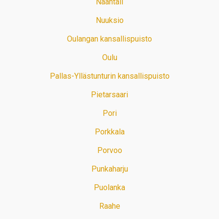
Naantali
Nuuksio
Oulangan kansallispuisto
Oulu
Pallas-Yllästunturin kansallispuisto
Pietarsaari
Pori
Porkkala
Porvoo
Punkaharju
Puolanka
Raahe