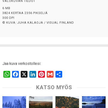
VALOKUVAN TIEDOT
6 MB
3824 KERTAA 2356 PIKSELIÄ
300 DPI
© KUVA: JUHA KALAOJA / VISUAL FINLAND
Jaa kuva verkostollesi:
W
F
X
L
P
G
S
h
a
i
i
m
h
KATSO MYÖS
a
c
n
n
a
a
t
e
k
t
i
r
s
b
e
e
l
e
A
o
d
r