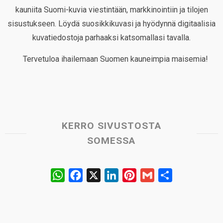
kauniita Suomi-kuvia viestintään, markkinointiin ja tilojen
sisustukseen. Löydä suosikkikuvasi ja hyödynnä digitaalisia
kuvatiedostoja parhaaksi katsomallasi tavalla.
Tervetuloa ihailemaan Suomen kauneimpia maisemia!
KERRO SIVUSTOSTA
SOMESSA
W
F
X
L
P
G
S
h
a
i
i
m
h
a
c
n
n
a
a
t
e
k
t
i
r