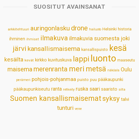
s
b
e
e
l
e
SUOSITUT AVAINSANAT
A
o
d
r
p
o
I
e
drone
auringonlasku
Helsinki
historia
arkkitehtuuri
hailuoto
p
k
n
s
ilmakuva
ilmakuvia suomesta
joki
ihminen
t
ihmiset
kesä
järvi
kansallismaisema
kansallispuisto
luonto
lappi
kesäilta
kirkko
kuvituskuva
maaseutu
kevät
meri
metsä
merenranta
maisema
Oulu
näköala
pohjois-pohjanmaa
pääkaupunki
puisto
puu
perämeri
ruska
ranta
saari
pääkaupunkiseutu
saaristo
retkeily
silta
Suomen kansallismaisemat
syksy
talvi
tunturi
vene