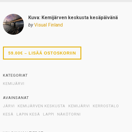
Kuva: Kemijärven keskusta kesäpäivänä
by
Visual Finland
59.00€ – LISÄÄ OSTOSKORIIN
KATEGORIAT
KEMIJÄRVI
AVAINSANAT
JÄRVI
KEMIJÄRVEN KESKUSTA
KEMIJÄRVI
KERROSTALO
KESÄ
LAPIN KESÄ
LAPPI
NÄKÖTORNI