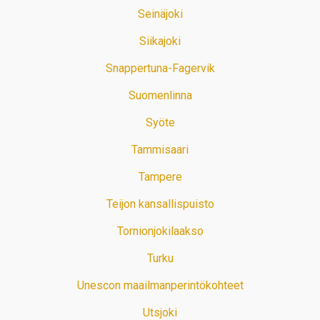
Seinäjoki
Siikajoki
Snappertuna-Fagervik
Suomenlinna
Syöte
Tammisaari
Tampere
Teijon kansallispuisto
Tornionjokilaakso
Turku
Unescon maailmanperintökohteet
Utsjoki