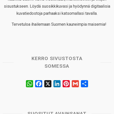
sisustukseen. Löydä suosikkikuvasi ja hyödynnä digitaalisia
kuvatiedostoja parhaaksi katsomallasi tavalla.
Tervetuloa ihailemaan Suomen kauneimpia maisemia!
KERRO SIVUSTOSTA
SOMESSA
W
F
X
L
P
G
S
h
a
i
i
m
h
a
c
n
n
a
a
t
e
k
t
i
r
s
b
e
e
l
e
SUOSITUT AVAINSANAT