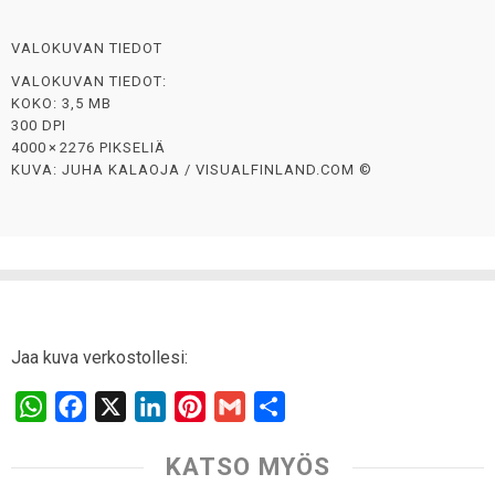
VALOKUVAN TIEDOT
VALOKUVAN TIEDOT:
KOKO: 3,5 MB
300 DPI
4000 × 2276 PIKSELIÄ
KUVA: JUHA KALAOJA / VISUALFINLAND.COM ©
Jaa kuva verkostollesi:
W
F
X
L
P
G
S
h
a
i
i
m
h
KATSO MYÖS
a
c
n
n
a
a