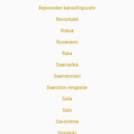
Repoveden kansallispuisto
Revontulet
Rokua
Rovaniemi
Ruka
Saariselkä
Saaristomeri
Saariston rengastie
Salla
Salo
Savonlinna
Seinäjoki