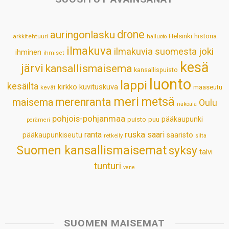
A
o
d
r
p
o
I
e
drone
auringonlasku
Helsinki
historia
arkkitehtuuri
hailuoto
p
k
n
s
ilmakuva
ilmakuvia suomesta
joki
ihminen
t
ihmiset
kesä
järvi
kansallismaisema
kansallispuisto
luonto
lappi
kesäilta
kirkko
kuvituskuva
maaseutu
kevät
meri
metsä
merenranta
maisema
Oulu
näköala
pohjois-pohjanmaa
pääkaupunki
puisto
puu
perämeri
ruska
ranta
saari
pääkaupunkiseutu
saaristo
retkeily
silta
Suomen kansallismaisemat
syksy
talvi
tunturi
vene
SUOMEN MAISEMAT