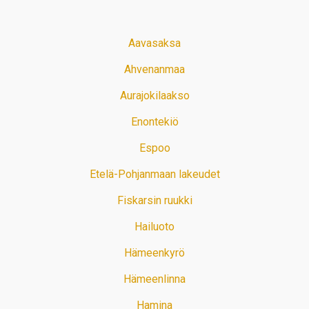
Aavasaksa
Ahvenanmaa
Aurajokilaakso
Enontekiö
Espoo
Etelä-Pohjanmaan lakeudet
Fiskarsin ruukki
Hailuoto
Hämeenkyrö
Hämeenlinna
Hamina