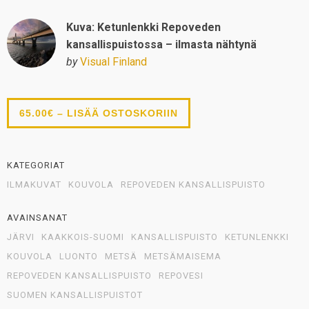
Kuva: Ketunlenkki Repoveden
kansallispuistossa – ilmasta nähtynä
by
Visual Finland
65.00€ – LISÄÄ OSTOSKORIIN
KATEGORIAT
ILMAKUVAT
KOUVOLA
REPOVEDEN KANSALLISPUISTO
AVAINSANAT
JÄRVI
KAAKKOIS-SUOMI
KANSALLISPUISTO
KETUNLENKKI
KOUVOLA
LUONTO
METSÄ
METSÄMAISEMA
REPOVEDEN KANSALLISPUISTO
REPOVESI
SUOMEN KANSALLISPUISTOT