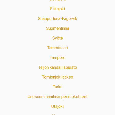
Siikajoki
Snappertuna-Fagervik
Suomenlinna
Syöte
Tammisaari
Tampere
Teijon kansallispuisto
Tornionjokilaakso
Turku
Unescon maailmanperintökohteet
Utsjoki