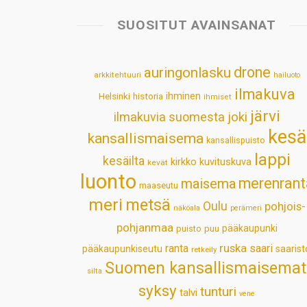
SUOSITUT AVAINSANAT
drone
auringonlasku
arkkitehtuuri
hailuoto
ilmakuva
Helsinki
historia
ihminen
ihmiset
järvi
ilmakuvia suomesta
joki
kesä
kansallismaisema
kansallispuisto
lappi
kesäilta
kirkko
kuvituskuva
kevät
luonto
merenrant
maisema
maaseutu
meri
metsä
Oulu
pohjois-
näköala
perämeri
pohjanmaa
pääkaupunki
puisto
puu
ruska
ranta
saari
pääkaupunkiseutu
saarist
retkeily
Suomen kansallismaisemat
silta
syksy
tunturi
talvi
vene