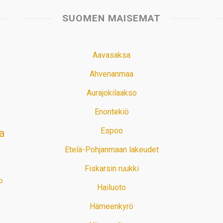
SUOMEN MAISEMAT
Aavasaksa
Ahvenanmaa
Aurajokilaakso
Enontekiö
Espoo
a
Etelä-Pohjanmaan lakeudet
Fiskarsin ruukki
o
Hailuoto
Hämeenkyrö