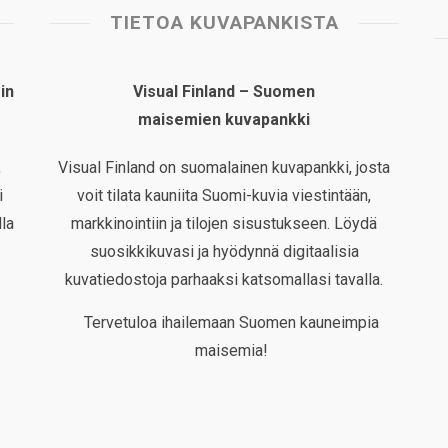
TIETOA KUVAPANKISTA
in
Visual Finland – Suomen
maisemien kuvapankki
,
Visual Finland on suomalainen kuvapankki, josta
i
voit tilata kauniita Suomi-kuvia viestintään,
la
markkinointiin ja tilojen sisustukseen. Löydä
suosikkikuvasi ja hyödynnä digitaalisia
kuvatiedostoja parhaaksi katsomallasi tavalla.
Tervetuloa ihailemaan Suomen kauneimpia
maisemia!