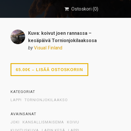
Ostoskori (
0
)
Kuva: koivut joen rannassa –
kesäpäivä Tornionjokilaaksosa
by
Visual Finland
65.00€ – LISÄÄ OSTOSKORIIN
KATEGORIAT
LAPPI
TORNIONJOKILAAKSO
AVAINSANAT
JOKI
KANSALLISMAISEMA
KOIVU
KUVITUSKUVA
LAPIN KESÄ
LAPPI