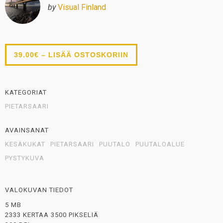
by
Visual Finland
39.00€ – LISÄÄ OSTOSKORIIN
KATEGORIAT
PIETARSAARI
AVAINSANAT
KESÄKUKAT
PIETARSAARI
PUUTALO
PUUTALOALUE
PYSTYKUVA
VALOKUVAN TIEDOT
5 MB
2333 KERTAA 3500 PIKSELIÄ