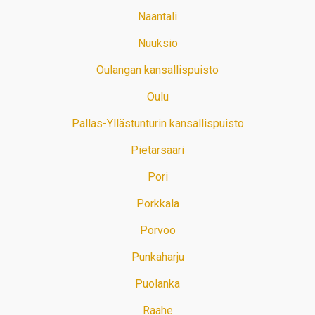
Naantali
Nuuksio
Oulangan kansallispuisto
Oulu
Pallas-Yllästunturin kansallispuisto
Pietarsaari
Pori
Porkkala
Porvoo
Punkaharju
Puolanka
Raahe