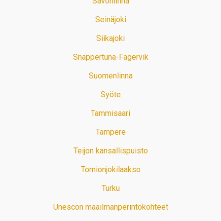
Savonlinna
Seinäjoki
Siikajoki
Snappertuna-Fagervik
Suomenlinna
Syöte
Tammisaari
Tampere
Teijon kansallispuisto
Tornionjokilaakso
Turku
Unescon maailmanperintökohteet