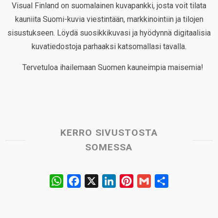
Visual Finland on suomalainen kuvapankki, josta voit tilata
kauniita Suomi-kuvia viestintään, markkinointiin ja tilojen
sisustukseen. Löydä suosikkikuvasi ja hyödynnä digitaalisia
kuvatiedostoja parhaaksi katsomallasi tavalla.
Tervetuloa ihailemaan Suomen kauneimpia maisemia!
KERRO SIVUSTOSTA
SOMESSA
W
F
X
L
P
G
S
h
a
i
i
m
h
a
c
n
n
a
a