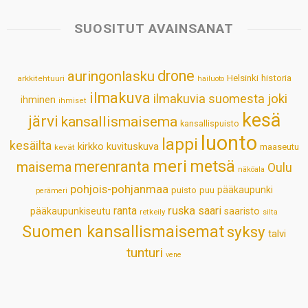
t
e
k
t
i
r
s
b
e
e
l
e
SUOSITUT AVAINSANAT
A
o
d
r
p
o
I
e
drone
auringonlasku
Helsinki
historia
arkkitehtuuri
hailuoto
p
k
n
s
ilmakuva
ilmakuvia suomesta
joki
ihminen
t
ihmiset
kesä
järvi
kansallismaisema
kansallispuisto
luonto
lappi
kesäilta
kirkko
kuvituskuva
maaseutu
kevät
meri
metsä
merenranta
maisema
Oulu
näköala
pohjois-pohjanmaa
pääkaupunki
puisto
puu
perämeri
ruska
ranta
saari
pääkaupunkiseutu
saaristo
retkeily
silta
Suomen kansallismaisemat
syksy
talvi
tunturi
vene