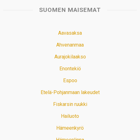
SUOMEN MAISEMAT
Aavasaksa
Ahvenanmaa
Aurajokilaakso
Enontekiö
Espoo
Etelä-Pohjanmaan lakeudet
Fiskarsin ruukki
Hailuoto
Hämeenkyrö
Hämeenlinna