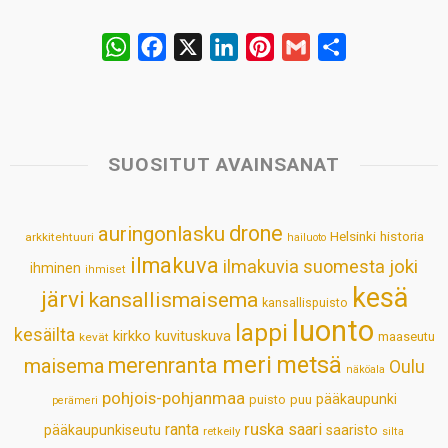
W
F
X
L
P
G
S
h
a
i
i
m
h
a
c
n
n
a
a
t
e
k
t
i
r
s
b
e
e
l
e
SUOSITUT AVAINSANAT
A
o
d
r
p
o
I
e
drone
auringonlasku
Helsinki
historia
arkkitehtuuri
hailuoto
p
k
n
s
ilmakuva
ilmakuvia suomesta
joki
ihminen
t
ihmiset
kesä
järvi
kansallismaisema
kansallispuisto
luonto
lappi
kesäilta
kirkko
kuvituskuva
maaseutu
kevät
meri
metsä
merenranta
maisema
Oulu
näköala
pohjois-pohjanmaa
pääkaupunki
puisto
puu
perämeri
ruska
ranta
saari
pääkaupunkiseutu
saaristo
retkeily
silta