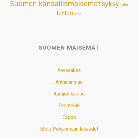
Suomen kansallismaisemat
syksy
talvi
tunturi
vene
SUOMEN MAISEMAT
Aavasaksa
Ahvenanmaa
Aurajokilaakso
Enontekiö
Espoo
Etelä-Pohjanmaan lakeudet