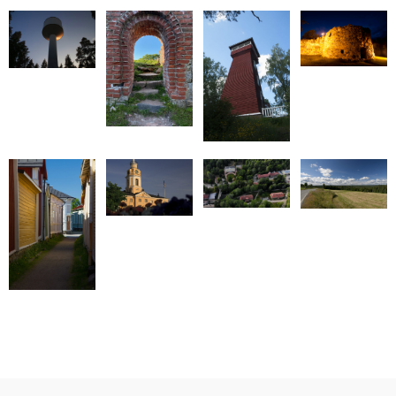
t
e
k
t
i
r
s
b
e
e
l
e
A
o
d
r
p
o
I
e
p
k
n
s
t