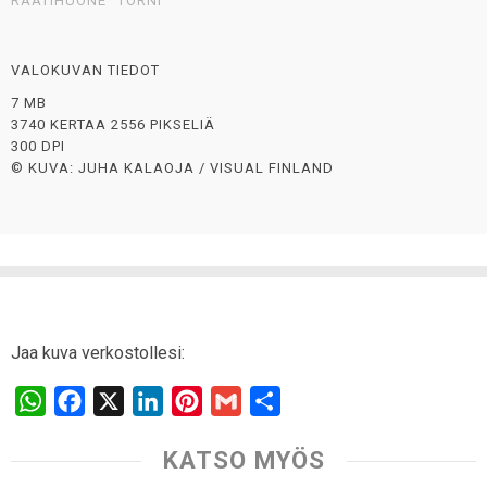
RAATIHUONE
TORNI
VALOKUVAN TIEDOT
7 MB
3740 KERTAA 2556 PIKSELIÄ
300 DPI
© KUVA: JUHA KALAOJA / VISUAL FINLAND
Jaa kuva verkostollesi:
W
F
X
L
P
G
S
h
a
i
i
m
h
KATSO MYÖS
a
c
n
n
a
a