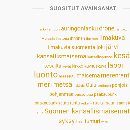
SUOSITUT AVAINSANAT
drone
auringonlasku
arkkitehtuuri
hailuoto
ilmakuva
Helsinki
historia
ihminen
ihmiset
järvi
ilmakuvia suomesta
joki
kesä
kansallismaisema
kansallispuisto
lappi
kesäilta
kirkko
kuvituskuva
kevät
luonto
merenrant
maisema
maaseutu
meri
metsä
Oulu
pohjois-
näköala
perämeri
pohjanmaa
pääkaupunki
puisto
puu
ruska
ranta
saari
pääkaupunkiseutu
saarist
retkeily
Suomen kansallismaisemat
silta
syksy
tunturi
talvi
vene