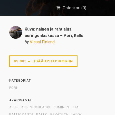
Ostoskori (
0
)
Kuva: nainen ja rahtialus
auringonlaskussa – Pori, Kallo
by
Visual Finland
65.00€ – LISÄÄ OSTOSKORIIN
KATEGORIAT
PORI
AVAINSANAT
ALUS
AURINGONLASKU
IHMINEN
ILTA
KALLIORANTA
KALLO
KEVÄTILTA
LAIVA