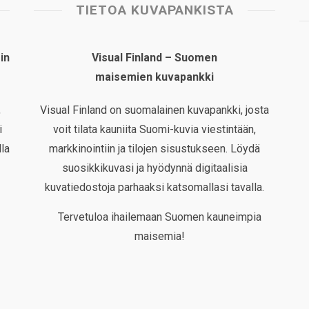
TIETOA KUVAPANKISTA
in
Visual Finland – Suomen
maisemien kuvapankki
,
Visual Finland on suomalainen kuvapankki, josta
i
voit tilata kauniita Suomi-kuvia viestintään,
la
markkinointiin ja tilojen sisustukseen. Löydä
suosikkikuvasi ja hyödynnä digitaalisia
kuvatiedostoja parhaaksi katsomallasi tavalla.
Tervetuloa ihailemaan Suomen kauneimpia
maisemia!