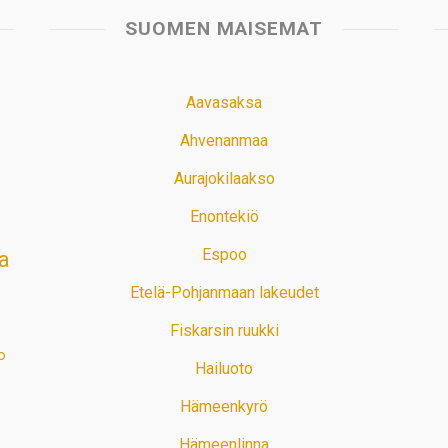
SUOMEN MAISEMAT
Aavasaksa
Ahvenanmaa
Aurajokilaakso
Enontekiö
Espoo
a
Etelä-Pohjanmaan lakeudet
Fiskarsin ruukki
o
Hailuoto
Hämeenkyrö
Hämeenlinna