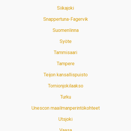
Siikajoki
Snappertuna-Fagervik
Suomenlinna
Syöte
Tammisaari
Tampere
Teijon kansallispuisto
Tornionjokilaakso
Turku
Unescon maailmanperintökohteet
Utsjoki
Vaasa