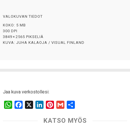
VALOKUVAN TIEDOT
KOKO: 5 MB
300 DPI
3849 × 2565 PIKSELIÄ
KUVA: JUHA KALAOJA / VISUAL FINLAND
Jaa kuva verkostollesi:
W
F
X
L
P
G
S
h
a
i
i
m
h
KATSO MYÖS
a
c
n
n
a
a
t
e
k
t
i
r