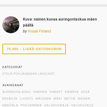
Kuva: nainen kuvaa auringonlaskua mäen
päällä
by
Visual Finland
75.00€ – LISÄÄ OSTOSKORIIN
KATEGORIAT
ETELÄ-POHJANMAAN LAKEUDET
AVAINSANAT
AURINGONLASKU
IHMINEN
IHMISET
KAMERA
KESÄ
KESÄILTA
LUONTO
MAISEMA
MÄKI
METSÄ
NAINEN
NÄKÖALA
POHJANMAA
VALOKUVAAJA
VALOKUVAUS