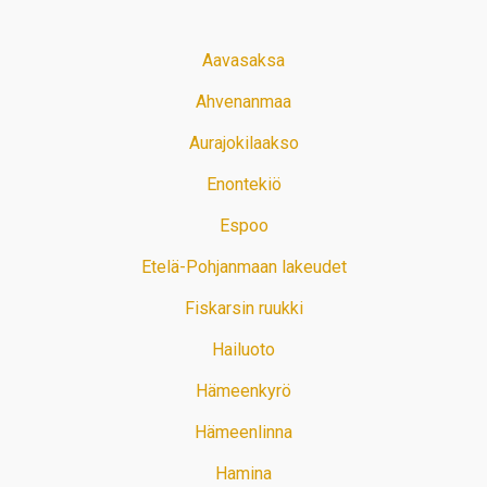
Aavasaksa
Ahvenanmaa
Aurajokilaakso
Enontekiö
Espoo
Etelä-Pohjanmaan lakeudet
Fiskarsin ruukki
Hailuoto
Hämeenkyrö
Hämeenlinna
Hamina