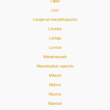
Lappi
Levi
Liesjärven kansallispuisto
Liminka
Lohtaja
Loviisa
Manamansalo
Merenkurkun saaristo
Mikkeli
Muhos
Muonio
Naantali