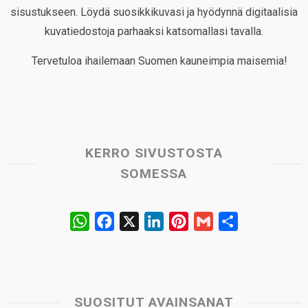
sisustukseen. Löydä suosikkikuvasi ja hyödynnä digitaalisia
kuvatiedostoja parhaaksi katsomallasi tavalla.
Tervetuloa ihailemaan Suomen kauneimpia maisemia!
KERRO SIVUSTOSTA
SOMESSA
W
F
X
L
P
G
S
h
a
i
i
m
h
a
c
n
n
a
a
t
e
k
t
i
r
s
b
e
e
l
e
SUOSITUT AVAINSANAT