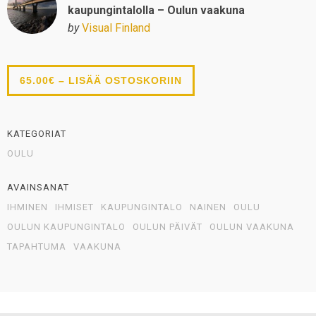
kaupungintalolla – Oulun vaakuna
by
Visual Finland
65.00€ – LISÄÄ OSTOSKORIIN
KATEGORIAT
OULU
AVAINSANAT
IHMINEN
IHMISET
KAUPUNGINTALO
NAINEN
OULU
OULUN KAUPUNGINTALO
OULUN PÄIVÄT
OULUN VAAKUNA
TAPAHTUMA
VAAKUNA