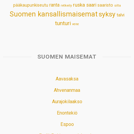
ruska
ranta
saari
pääkaupunkiseutu
saaristo
retkeily
silta
Suomen kansallismaisemat
syksy
talvi
tunturi
vene
SUOMEN MAISEMAT
Aavasaksa
Ahvenanmaa
Aurajokilaakso
Enontekiö
Espoo