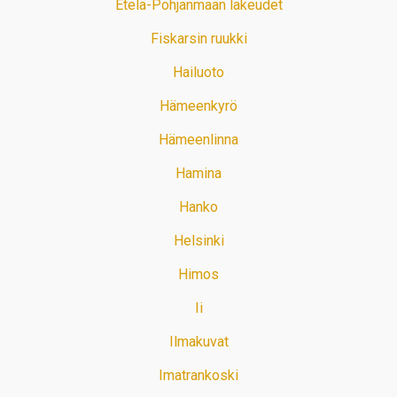
Etelä-Pohjanmaan lakeudet
Fiskarsin ruukki
Hailuoto
Hämeenkyrö
Hämeenlinna
Hamina
Hanko
Helsinki
Himos
Ii
Ilmakuvat
Imatrankoski