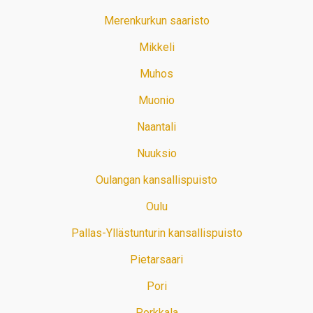
Merenkurkun saaristo
Mikkeli
Muhos
Muonio
Naantali
Nuuksio
Oulangan kansallispuisto
Oulu
Pallas-Yllästunturin kansallispuisto
Pietarsaari
Pori
Porkkala