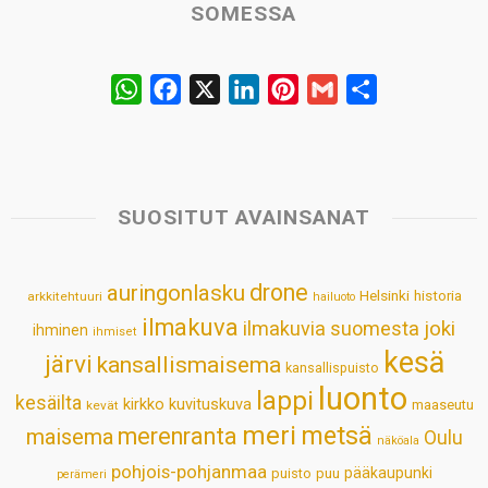
SOMESSA
W
F
X
L
P
G
S
h
a
i
i
m
h
a
c
n
n
a
a
t
e
k
t
i
r
s
b
e
e
l
e
SUOSITUT AVAINSANAT
A
o
d
r
p
o
I
e
drone
auringonlasku
Helsinki
historia
arkkitehtuuri
hailuoto
p
k
n
s
ilmakuva
ilmakuvia suomesta
joki
ihminen
t
ihmiset
kesä
järvi
kansallismaisema
kansallispuisto
luonto
lappi
kesäilta
kirkko
kuvituskuva
maaseutu
kevät
meri
metsä
merenranta
maisema
Oulu
näköala
pohjois-pohjanmaa
pääkaupunki
puisto
puu
perämeri