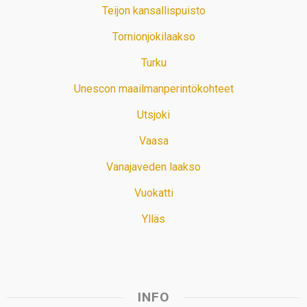
Teijon kansallispuisto
Tornionjokilaakso
Turku
Unescon maailmanperintökohteet
Utsjoki
Vaasa
Vanajaveden laakso
Vuokatti
Ylläs
INFO