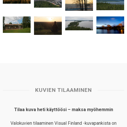
A
o
d
r
p
o
I
e
p
k
n
s
t
KUVIEN TILAAMINEN
Tilaa kuva heti käyttöösi – maksa myöhemmin
Valokuvien tilaaminen Visual Finland -kuvapankista on