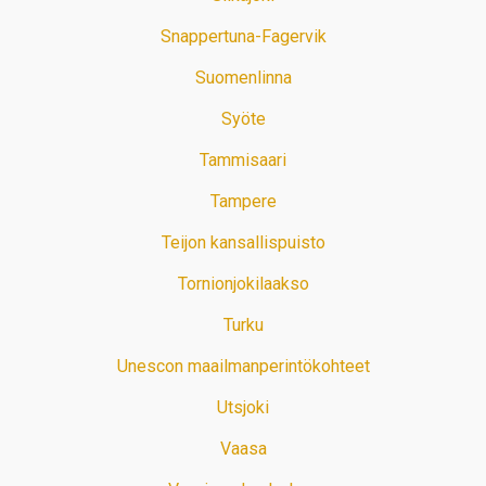
Snappertuna-Fagervik
Suomenlinna
Syöte
Tammisaari
Tampere
Teijon kansallispuisto
Tornionjokilaakso
Turku
Unescon maailmanperintökohteet
Utsjoki
Vaasa