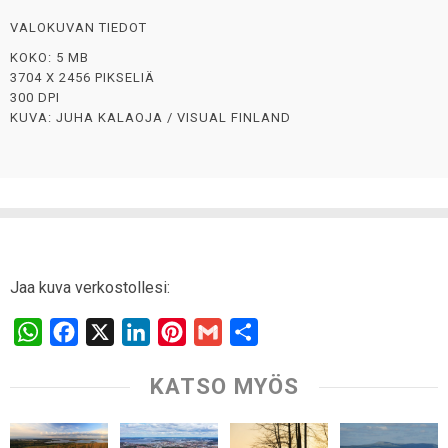
VALOKUVAN TIEDOT
KOKO: 5 MB
3704 X 2456 PIKSELIÄ
300 DPI
KUVA: JUHA KALAOJA / VISUAL FINLAND
Jaa kuva verkostollesi:
W
F
X
L
P
G
S
h
a
i
i
m
h
KATSO MYÖS
a
c
n
n
a
a
t
e
k
t
i
r
s
b
e
e
l
e