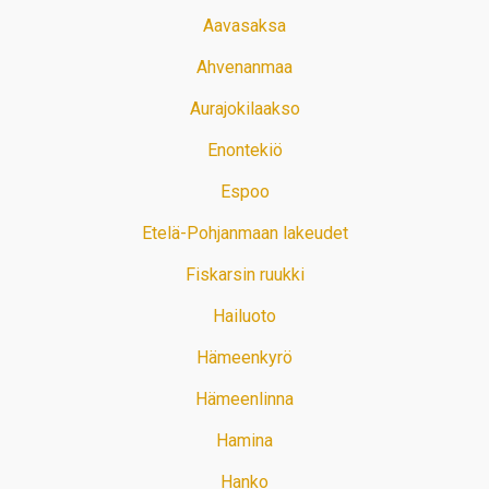
Aavasaksa
Ahvenanmaa
Aurajokilaakso
Enontekiö
Espoo
Etelä-Pohjanmaan lakeudet
Fiskarsin ruukki
Hailuoto
Hämeenkyrö
Hämeenlinna
Hamina
Hanko