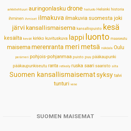
p
o
I
e
drone
auringonlasku
Helsinki
historia
arkkitehtuuri
hailuoto
p
k
n
s
ilmakuva
ilmakuvia suomesta
joki
ihminen
t
ihmiset
kesä
järvi
kansallismaisema
kansallispuisto
luonto
lappi
kesäilta
kirkko
kuvituskuva
maaseutu
kevät
meri
metsä
merenranta
maisema
Oulu
näköala
pohjois-pohjanmaa
pääkaupunki
puisto
puu
perämeri
ruska
ranta
saari
pääkaupunkiseutu
saaristo
retkeily
silta
Suomen kansallismaisemat
syksy
talvi
tunturi
vene
SUOMEN MAISEMAT