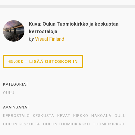
Kuva: Oulun Tuomiokirkko ja keskustan
kerrostaloja
by
Visual Finland
65.00€ – LISÄÄ OSTOSKORIIN
KATEGORIAT
OULU
AVAINSANAT
KERROSTALO
KESKUSTA
KEVÄT
KIRKKO
NÄKÖALA
OULU
OULUN KESKUSTA
OULUN TUOMIOKIRKKO
TUOMIOKIRKKO