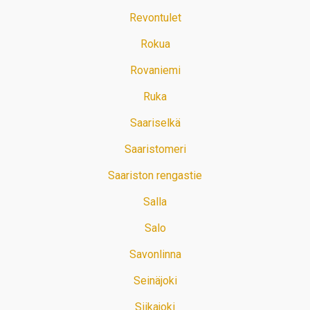
Revontulet
Rokua
Rovaniemi
Ruka
Saariselkä
Saaristomeri
Saariston rengastie
Salla
Salo
Savonlinna
Seinäjoki
Siikajoki