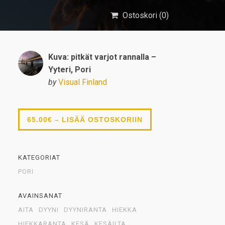
Ostoskori (
0
)
Kuva: pitkät varjot rannalla –
Yyteri, Pori
by
Visual Finland
65.00€ – LISÄÄ OSTOSKORIIN
KATEGORIAT
PORI
AVAINSANAT
AITA
DYYNI
DYYNIRANTA
HIEKKA
HIEKKARANTA
KESÄ
KESÄILTA