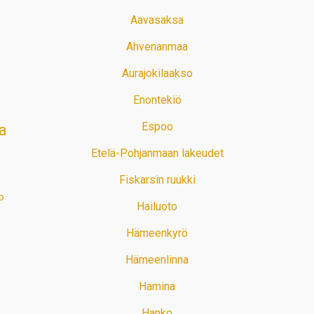
Aavasaksa
Ahvenanmaa
Aurajokilaakso
Enontekiö
Espoo
a
Etelä-Pohjanmaan lakeudet
Fiskarsin ruukki
o
Hailuoto
Hämeenkyrö
Hämeenlinna
Hamina
Hanko