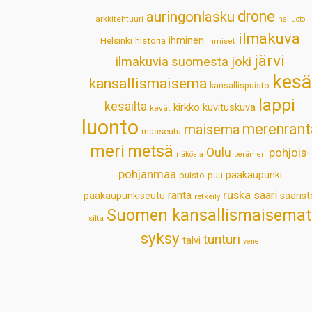
drone
auringonlasku
arkkitehtuuri
hailuoto
ilmakuva
Helsinki
historia
ihminen
ihmiset
järvi
ilmakuvia suomesta
joki
kesä
kansallismaisema
kansallispuisto
lappi
kesäilta
kirkko
kuvituskuva
kevät
luonto
merenrant
maisema
maaseutu
meri
metsä
Oulu
pohjois-
näköala
perämeri
pohjanmaa
pääkaupunki
puisto
puu
ruska
ranta
saari
pääkaupunkiseutu
saarist
retkeily
Suomen kansallismaisemat
silta
syksy
tunturi
talvi
vene