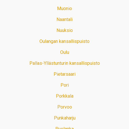
Muonio
Naantali
Nuuksio
Oulangan kansallispuisto
Oulu
Pallas-Yllästunturin kansallispuisto
Pietarsaari
Pori
Porkkala
Porvoo
Punkaharju
Puolanka