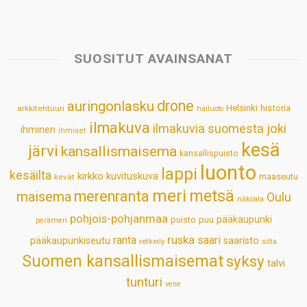
a
c
n
n
a
a
t
e
k
t
i
r
s
b
e
e
l
e
SUOSITUT AVAINSANAT
A
o
d
r
p
o
I
e
drone
auringonlasku
Helsinki
historia
arkkitehtuuri
hailuoto
p
k
n
s
ilmakuva
ilmakuvia suomesta
joki
ihminen
t
ihmiset
kesä
järvi
kansallismaisema
kansallispuisto
luonto
lappi
kesäilta
kirkko
kuvituskuva
maaseutu
kevät
meri
metsä
merenranta
maisema
Oulu
näköala
pohjois-pohjanmaa
pääkaupunki
puisto
puu
perämeri
ruska
ranta
saari
pääkaupunkiseutu
saaristo
retkeily
silta
Suomen kansallismaisemat
syksy
talvi
tunturi
vene