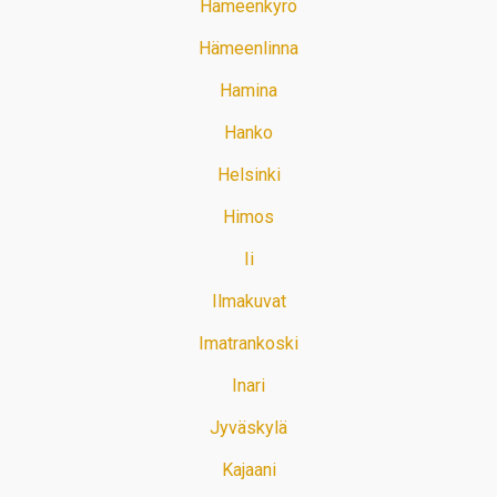
Hämeenkyrö
Hämeenlinna
Hamina
Hanko
Helsinki
Himos
Ii
Ilmakuvat
Imatrankoski
Inari
Jyväskylä
Kajaani