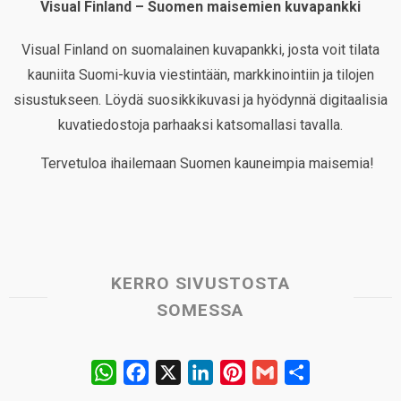
Visual Finland – Suomen maisemien kuvapankki
Visual Finland on suomalainen kuvapankki, josta voit tilata
kauniita Suomi-kuvia viestintään, markkinointiin ja tilojen
sisustukseen. Löydä suosikkikuvasi ja hyödynnä digitaalisia
kuvatiedostoja parhaaksi katsomallasi tavalla.
Tervetuloa ihailemaan Suomen kauneimpia maisemia!
KERRO SIVUSTOSTA
SOMESSA
W
F
X
L
P
G
S
h
a
i
i
m
h