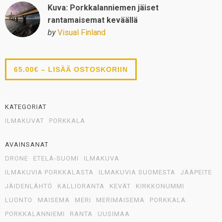
Kuva: Porkkalanniemen jäiset
rantamaisemat keväällä
by
Visual Finland
65.00€ – LISÄÄ OSTOSKORIIN
KATEGORIAT
ILMAKUVAT
PORKKALA
AVAINSANAT
DRONE
ETELÄ-SUOMI
ILMAKUVA
ILMAKUVIA PORKKALASTA
ILMAKUVIA SUOMESTA
JÄÄPEITE
JÄIDENLÄHTÖ
KALLIORANTA
KEVÄT
KIRKKONUMMI
LUONTO
MAISEMA
MERI
MERIMAISEMA
PORKKALA
PORKKALANNIEMI
RANTA
UUSIMAA