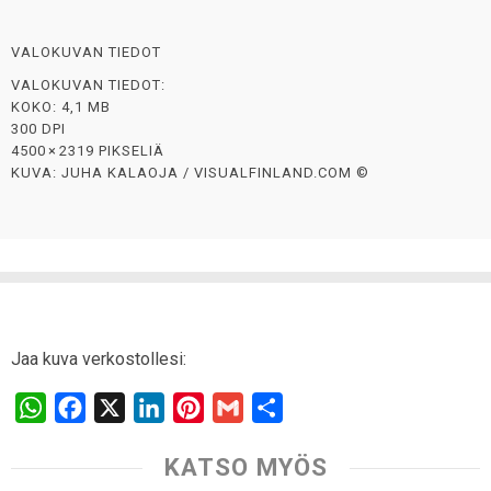
VALOKUVAN TIEDOT
VALOKUVAN TIEDOT:
KOKO: 4,1 MB
300 DPI
4500 × 2319 PIKSELIÄ
KUVA: JUHA KALAOJA / VISUALFINLAND.COM ©
Jaa kuva verkostollesi:
W
F
X
L
P
G
S
h
a
i
i
m
h
KATSO MYÖS
a
c
n
n
a
a