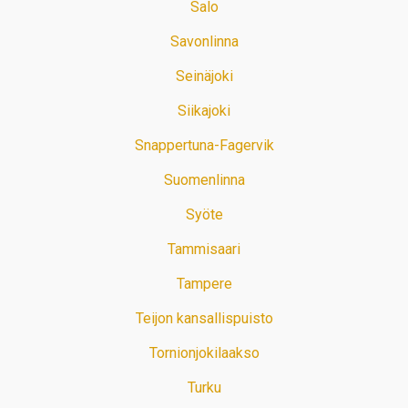
Salo
Savonlinna
Seinäjoki
Siikajoki
Snappertuna-Fagervik
Suomenlinna
Syöte
Tammisaari
Tampere
Teijon kansallispuisto
Tornionjokilaakso
Turku