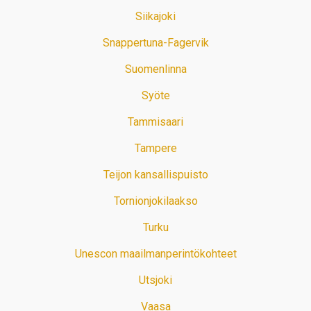
Siikajoki
Snappertuna-Fagervik
Suomenlinna
Syöte
Tammisaari
Tampere
Teijon kansallispuisto
Tornionjokilaakso
Turku
Unescon maailmanperintökohteet
Utsjoki
Vaasa