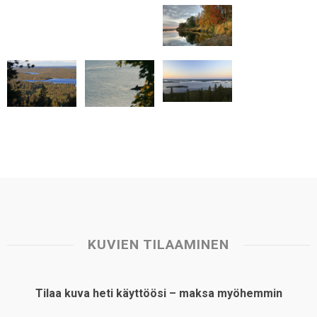
p
o
I
e
p
k
n
s
t
KUVIEN TILAAMINEN
Tilaa kuva heti käyttöösi – maksa myöhemmin