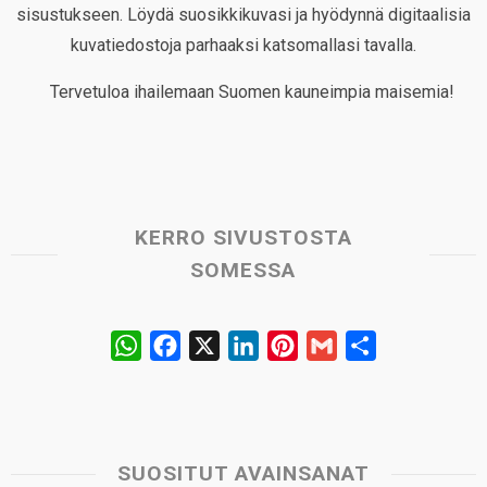
sisustukseen. Löydä suosikkikuvasi ja hyödynnä digitaalisia
kuvatiedostoja parhaaksi katsomallasi tavalla.
Tervetuloa ihailemaan Suomen kauneimpia maisemia!
KERRO SIVUSTOSTA
SOMESSA
W
F
X
L
P
G
S
h
a
i
i
m
h
a
c
n
n
a
a
t
e
k
t
i
r
s
b
e
e
l
e
SUOSITUT AVAINSANAT