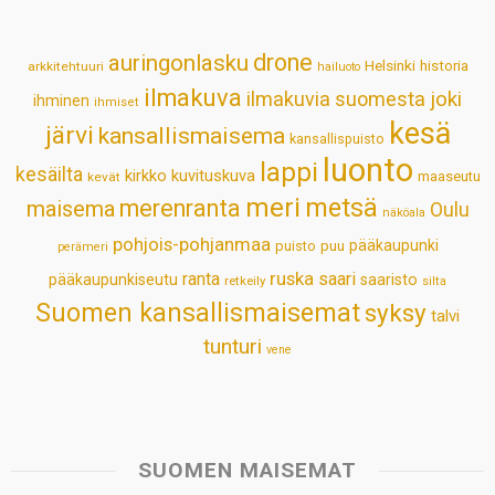
A
o
d
r
p
o
I
e
drone
auringonlasku
Helsinki
historia
arkkitehtuuri
hailuoto
p
k
n
s
ilmakuva
ilmakuvia suomesta
joki
ihminen
t
ihmiset
kesä
järvi
kansallismaisema
kansallispuisto
luonto
lappi
kesäilta
kirkko
kuvituskuva
maaseutu
kevät
meri
metsä
merenranta
maisema
Oulu
näköala
pohjois-pohjanmaa
pääkaupunki
puisto
puu
perämeri
ruska
ranta
saari
pääkaupunkiseutu
saaristo
retkeily
silta
Suomen kansallismaisemat
syksy
talvi
tunturi
vene
SUOMEN MAISEMAT