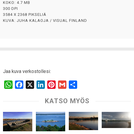
KOKO: 4.7 MB
300 DPI
3584 X 2368 PIKSELIÄ
KUVA: JUHA KALAOJA / VISUAL FINLAND
Jaa kuva verkostollesi:
W
F
X
L
P
G
S
h
a
i
i
m
h
KATSO MYÖS
a
c
n
n
a
a
t
e
k
t
i
r
s
b
e
e
l
e
A
o
d
r