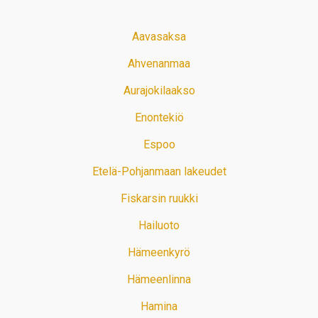
Aavasaksa
Ahvenanmaa
Aurajokilaakso
Enontekiö
Espoo
Etelä-Pohjanmaan lakeudet
Fiskarsin ruukki
Hailuoto
Hämeenkyrö
Hämeenlinna
Hamina