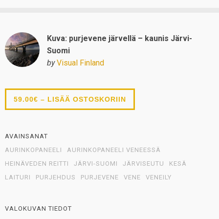
Kuva: purjevene järvellä – kaunis Järvi-
Suomi
by
Visual Finland
59.00€ – LISÄÄ OSTOSKORIIN
AVAINSANAT
AURINKOPANEELI
AURINKOPANEELI VENEESSÄ
HEINÄVEDEN REITTI
JÄRVI-SUOMI
JÄRVISEUTU
KESÄ
LAITURI
PURJEHDUS
PURJEVENE
VENE
VENEILY
VALOKUVAN TIEDOT