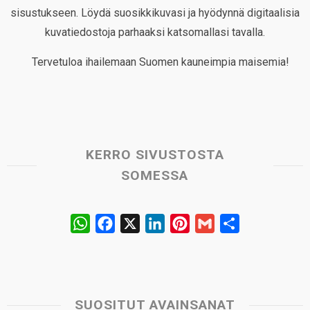
sisustukseen. Löydä suosikkikuvasi ja hyödynnä digitaalisia
kuvatiedostoja parhaaksi katsomallasi tavalla.
Tervetuloa ihailemaan Suomen kauneimpia maisemia!
KERRO SIVUSTOSTA
SOMESSA
W
F
X
L
P
G
S
h
a
i
i
m
h
a
c
n
n
a
a
t
e
k
t
i
r
s
b
e
e
l
e
SUOSITUT AVAINSANAT