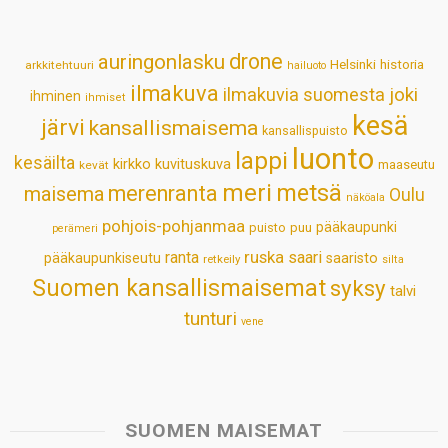
A
o
d
r
p
o
I
e
drone
auringonlasku
Helsinki
historia
arkkitehtuuri
hailuoto
p
k
n
s
ilmakuva
ilmakuvia suomesta
joki
ihminen
t
ihmiset
kesä
järvi
kansallismaisema
kansallispuisto
luonto
lappi
kesäilta
kirkko
kuvituskuva
maaseutu
kevät
meri
metsä
merenranta
maisema
Oulu
näköala
pohjois-pohjanmaa
pääkaupunki
puisto
puu
perämeri
ruska
ranta
saari
pääkaupunkiseutu
saaristo
retkeily
silta
Suomen kansallismaisemat
syksy
talvi
tunturi
vene
SUOMEN MAISEMAT