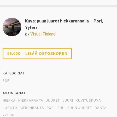
Kuva: puun juuret hiekkarannalla – Pori,
Yyteri
by
Visual Finland
59.00€ – LISÄÄ OSTOSKORIIN
KATEGORIAT
PORI
AVAINSANAT
HIEKKA
HIEKKARANTA
JUURET
JUURI
KUVITUSKUVA
LUONTO
MERENRANTA
PORI
PUU
PUUN JUURET
RANTA
YYTERI