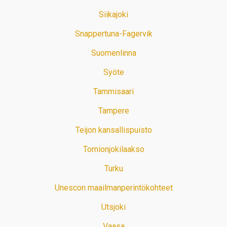
Siikajoki
Snappertuna-Fagervik
Suomenlinna
Syöte
Tammisaari
Tampere
Teijon kansallispuisto
Tornionjokilaakso
Turku
Unescon maailmanperintökohteet
Utsjoki
Vaasa