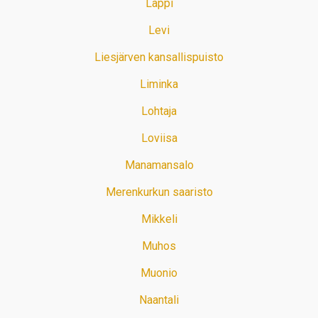
Lappi
Levi
Liesjärven kansallispuisto
Liminka
Lohtaja
Loviisa
Manamansalo
Merenkurkun saaristo
Mikkeli
Muhos
Muonio
Naantali