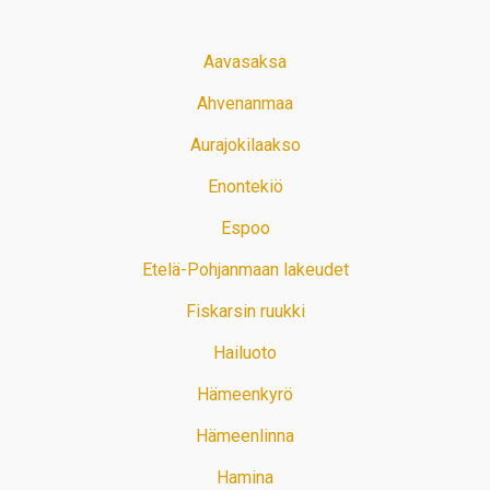
Aavasaksa
Ahvenanmaa
Aurajokilaakso
Enontekiö
Espoo
Etelä-Pohjanmaan lakeudet
Fiskarsin ruukki
Hailuoto
Hämeenkyrö
Hämeenlinna
Hamina