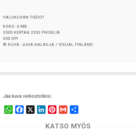
VALOKUVAN TIEDOT
KOKO: 6 MB
3500 KERTAA 2333 PIKSELIÄ
300 DPI
© KUVA: JUHA KALAOJA / VISUAL FINLAND
Jaa kuva verkostollesi:
W
F
X
L
P
G
S
h
a
i
i
m
h
KATSO MYÖS
a
c
n
n
a
a
t
e
k
t
i
r