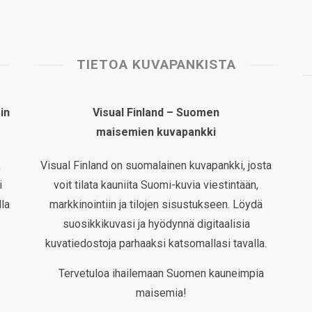
TIETOA KUVAPANKISTA
in
Visual Finland – Suomen
maisemien kuvapankki
,
Visual Finland on suomalainen kuvapankki, josta
i
voit tilata kauniita Suomi-kuvia viestintään,
la
markkinointiin ja tilojen sisustukseen. Löydä
suosikkikuvasi ja hyödynnä digitaalisia
kuvatiedostoja parhaaksi katsomallasi tavalla.
Tervetuloa ihailemaan Suomen kauneimpia
maisemia!