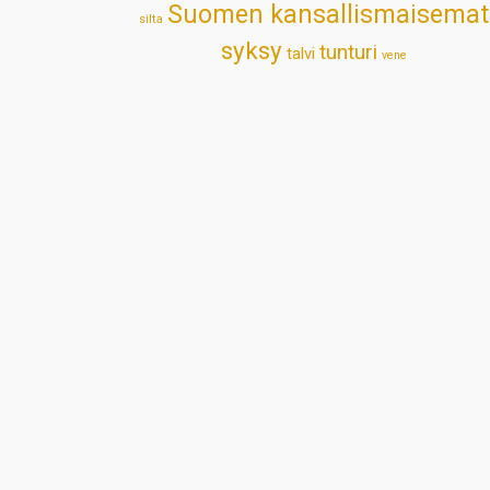
Suomen kansallismaisemat
silta
syksy
tunturi
talvi
vene