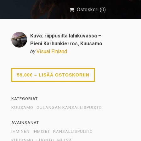
Ostoskori (
0
)
Kuva: riippusilta lähikuvassa –
Pieni Karhunkierros, Kuusamo
by
Visual Finland
59.00€ – LISÄÄ OSTOSKORIIN
KATEGORIAT
KUUSAMO
OULANGAN KANSALLISPUISTO
AVAINSANAT
IHMINEN
IHMISET
KANSALLISPUISTO
KUUSAMO
LUONTO
METSÄ