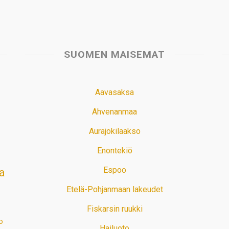
SUOMEN MAISEMAT
Aavasaksa
Ahvenanmaa
Aurajokilaakso
Enontekiö
Espoo
a
Etelä-Pohjanmaan lakeudet
Fiskarsin ruukki
o
Hailuoto