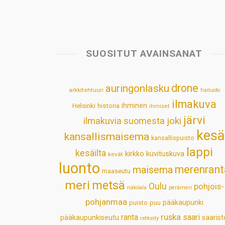
SUOSITUT AVAINSANAT
drone
auringonlasku
arkkitehtuuri
hailuoto
ilmakuva
Helsinki
historia
ihminen
ihmiset
järvi
ilmakuvia suomesta
joki
kesä
kansallismaisema
kansallispuisto
lappi
kesäilta
kirkko
kuvituskuva
kevät
luonto
merenrant
maisema
maaseutu
meri
metsä
Oulu
pohjois-
näköala
perämeri
pohjanmaa
pääkaupunki
puisto
puu
ruska
ranta
saari
pääkaupunkiseutu
saarist
retkeily