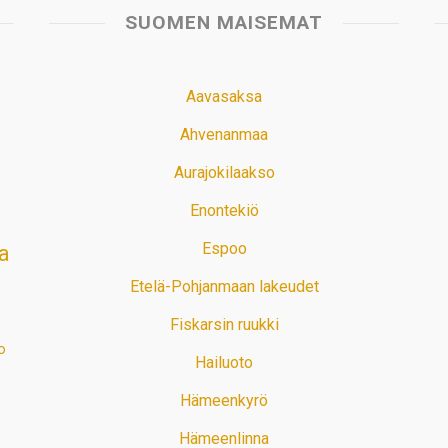
SUOMEN MAISEMAT
Aavasaksa
Ahvenanmaa
Aurajokilaakso
Enontekiö
Espoo
a
Etelä-Pohjanmaan lakeudet
Fiskarsin ruukki
o
Hailuoto
Hämeenkyrö
Hämeenlinna