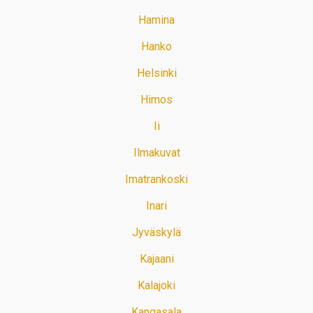
Hamina
Hanko
Helsinki
Himos
Ii
Ilmakuvat
Imatrankoski
Inari
Jyväskylä
Kajaani
Kalajoki
Kangasala