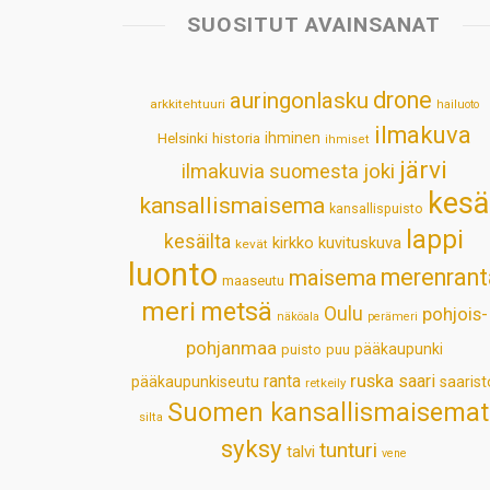
SUOSITUT AVAINSANAT
drone
auringonlasku
arkkitehtuuri
hailuoto
ilmakuva
Helsinki
historia
ihminen
ihmiset
järvi
ilmakuvia suomesta
joki
kesä
kansallismaisema
kansallispuisto
lappi
kesäilta
kirkko
kuvituskuva
kevät
luonto
merenrant
maisema
maaseutu
meri
metsä
Oulu
pohjois-
näköala
perämeri
pohjanmaa
pääkaupunki
puisto
puu
ruska
ranta
saari
pääkaupunkiseutu
saarist
retkeily
Suomen kansallismaisemat
silta
syksy
tunturi
talvi
vene