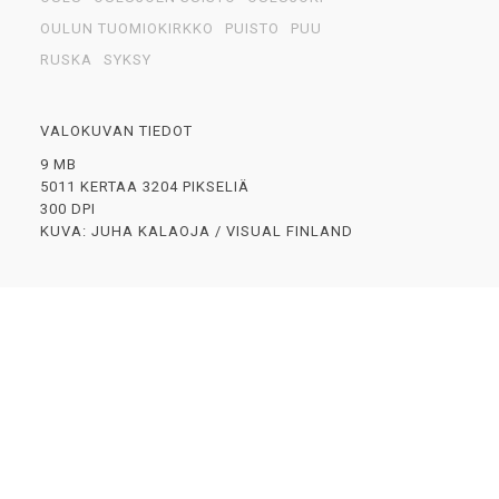
OULUN TUOMIOKIRKKO
PUISTO
PUU
RUSKA
SYKSY
VALOKUVAN TIEDOT
9 MB
5011 KERTAA 3204 PIKSELIÄ
300 DPI
KUVA: JUHA KALAOJA / VISUAL FINLAND