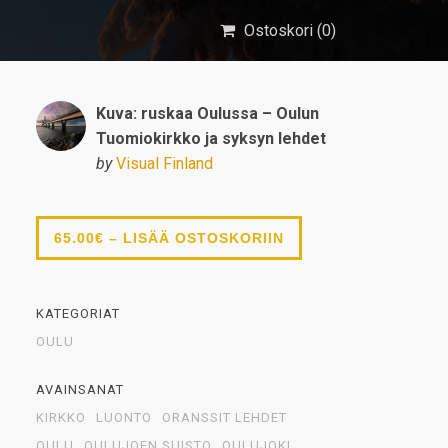
Ostoskori (
0
)
Kuva: ruskaa Oulussa – Oulun
Tuomiokirkko ja syksyn lehdet
by
Visual Finland
65.00€ – LISÄÄ OSTOSKORIIN
KATEGORIAT
OULU
AVAINSANAT
KIRKKO
LUONTO
ORANSSIT LEHDET
OULU
OULUJOEN SUISTO
OULUJOKI