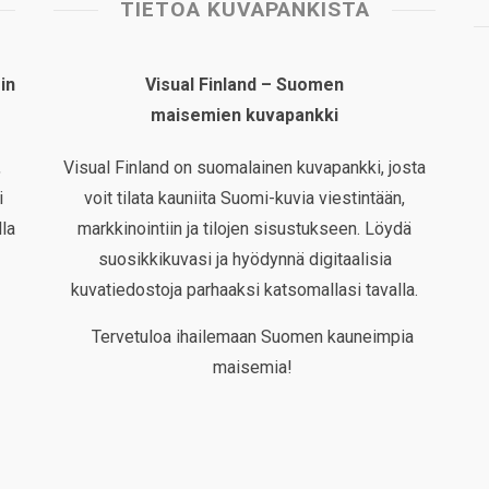
TIETOA KUVAPANKISTA
in
Visual Finland – Suomen
maisemien kuvapankki
,
Visual Finland on suomalainen kuvapankki, josta
i
voit tilata kauniita Suomi-kuvia viestintään,
la
markkinointiin ja tilojen sisustukseen. Löydä
suosikkikuvasi ja hyödynnä digitaalisia
kuvatiedostoja parhaaksi katsomallasi tavalla.
Tervetuloa ihailemaan Suomen kauneimpia
maisemia!