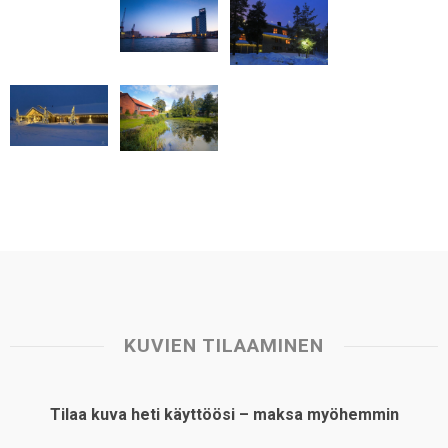
p
k
n
s
t
KUVIEN TILAAMINEN
Tilaa kuva heti käyttöösi – maksa myöhemmin