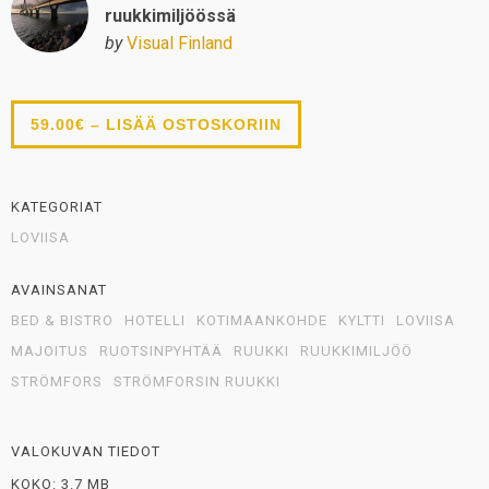
ruukkimiljöössä
by
Visual Finland
59.00€ – LISÄÄ OSTOSKORIIN
KATEGORIAT
LOVIISA
AVAINSANAT
BED & BISTRO
HOTELLI
KOTIMAANKOHDE
KYLTTI
LOVIISA
MAJOITUS
RUOTSINPYHTÄÄ
RUUKKI
RUUKKIMILJÖÖ
STRÖMFORS
STRÖMFORSIN RUUKKI
VALOKUVAN TIEDOT
KOKO: 3.7 MB