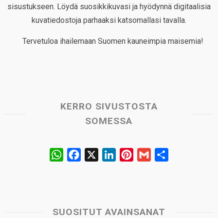
sisustukseen. Löydä suosikkikuvasi ja hyödynnä digitaalisia
kuvatiedostoja parhaaksi katsomallasi tavalla.
Tervetuloa ihailemaan Suomen kauneimpia maisemia!
KERRO SIVUSTOSTA
SOMESSA
W
F
X
L
P
G
S
h
a
i
i
m
h
a
c
n
n
a
a
t
e
k
t
i
r
s
b
e
e
l
e
SUOSITUT AVAINSANAT