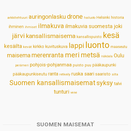
A
o
d
r
p
o
I
e
drone
auringonlasku
Helsinki
historia
arkkitehtuuri
hailuoto
p
k
n
s
ilmakuva
ilmakuvia suomesta
joki
ihminen
t
ihmiset
kesä
järvi
kansallismaisema
kansallispuisto
luonto
lappi
kesäilta
kirkko
kuvituskuva
maaseutu
kevät
meri
metsä
merenranta
maisema
Oulu
näköala
pohjois-pohjanmaa
pääkaupunki
puisto
puu
perämeri
ruska
ranta
saari
pääkaupunkiseutu
saaristo
retkeily
silta
Suomen kansallismaisemat
syksy
talvi
tunturi
vene
SUOMEN MAISEMAT