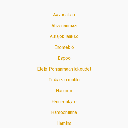
Aavasaksa
Ahvenanmaa
Aurajokilaakso
Enontekiö
Espoo
Etelä-Pohjanmaan lakeudet
Fiskarsin ruukki
Hailuoto
Hämeenkyrö
Hämeenlinna
Hamina