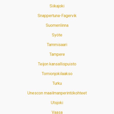
Siikajoki
Snappertuna-Fagervik
Suomenlinna
Syöte
Tammisaari
Tampere
Teijon kansallispuisto
Tornionjokilaakso
Turku
Unescon maailmanperintökohteet
Utsjoki
Vaasa