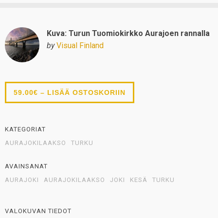
Kuva: Turun Tuomiokirkko Aurajoen rannalla
by
Visual Finland
59.00€ – LISÄÄ OSTOSKORIIN
KATEGORIAT
AURAJOKILAAKSO
TURKU
AVAINSANAT
AURAJOKI
AURAJOKILAAKSO
JOKI
KESÄ
TURKU
VALOKUVAN TIEDOT