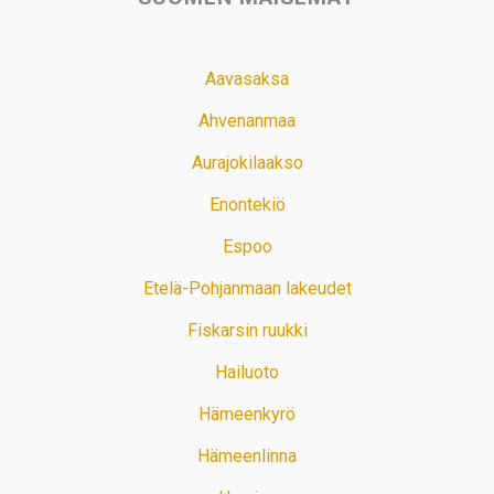
Aavasaksa
Ahvenanmaa
Aurajokilaakso
Enontekiö
Espoo
Etelä-Pohjanmaan lakeudet
Fiskarsin ruukki
Hailuoto
Hämeenkyrö
Hämeenlinna