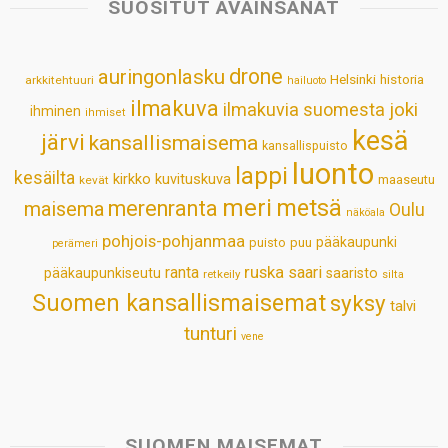
s
b
e
e
l
e
SUOSITUT AVAINSANAT
A
o
d
r
p
o
I
e
drone
auringonlasku
Helsinki
historia
arkkitehtuuri
hailuoto
p
k
n
s
ilmakuva
ilmakuvia suomesta
joki
ihminen
t
ihmiset
kesä
järvi
kansallismaisema
kansallispuisto
luonto
lappi
kesäilta
kirkko
kuvituskuva
maaseutu
kevät
meri
metsä
merenranta
maisema
Oulu
näköala
pohjois-pohjanmaa
pääkaupunki
puisto
puu
perämeri
ruska
ranta
saari
pääkaupunkiseutu
saaristo
retkeily
silta
Suomen kansallismaisemat
syksy
talvi
tunturi
vene
SUOMEN MAISEMAT