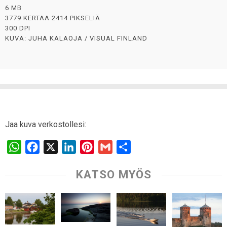
6 MB
3779 KERTAA 2414 PIKSELIÄ
300 DPI
KUVA: JUHA KALAOJA / VISUAL FINLAND
Jaa kuva verkostollesi:
W
F
X
L
P
G
S
h
a
i
i
m
h
KATSO MYÖS
a
c
n
n
a
a
t
e
k
t
i
r
s
b
e
e
l
e
A
o
d
r