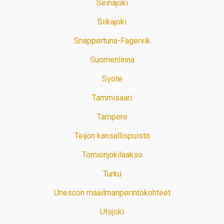
Seinäjoki
Siikajoki
Snappertuna-Fagervik
Suomenlinna
Syöte
Tammisaari
Tampere
Teijon kansallispuisto
Tornionjokilaakso
Turku
Unescon maailmanperintökohteet
Utsjoki