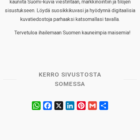
kauniita Suomi-kuvia viestintään, markkinointiin ja tilojen
sisustukseen. Löydä suosikkikuvasi ja hyödynnä digitaalisia
kuvatiedostoja parhaaksi katsomallasi tavalla.
Tervetuloa ihailemaan Suomen kauneimpia maisemia!
KERRO SIVUSTOSTA
SOMESSA
W
F
X
L
P
G
S
h
a
i
i
m
h
a
c
n
n
a
a
t
e
k
t
i
r