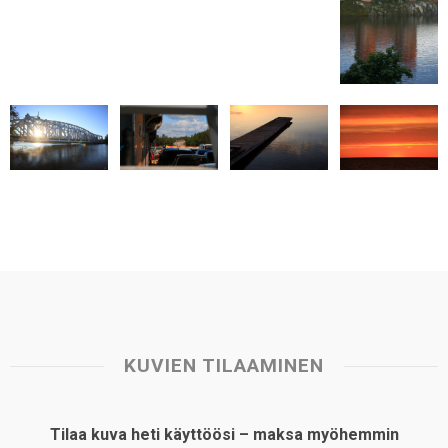
p
o
I
e
p
k
n
s
t
KUVIEN TILAAMINEN
Tilaa kuva heti käyttöösi – maksa myöhemmin