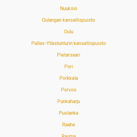
Nuuksio
Oulangan kansallispuisto
Oulu
Pallas-Yllästunturin kansallispuisto
Pietarsaari
Pori
Porkkala
Porvoo
Punkaharju
Puolanka
Raahe
Rauma