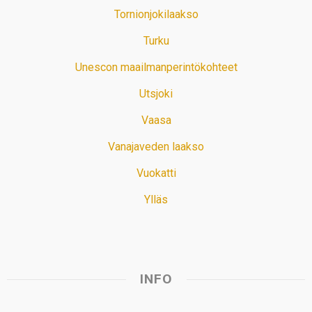
Tornionjokilaakso
Turku
Unescon maailmanperintökohteet
Utsjoki
Vaasa
Vanajaveden laakso
Vuokatti
Ylläs
INFO