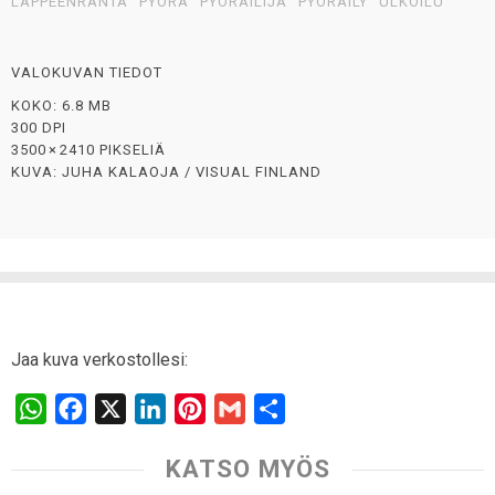
LAPPEENRANTA
PYÖRÄ
PYÖRÄILIJÄ
PYÖRÄILY
ULKOILU
VALOKUVAN TIEDOT
KOKO: 6.8 MB
300 DPI
3500 × 2410 PIKSELIÄ
KUVA: JUHA KALAOJA / VISUAL FINLAND
Jaa kuva verkostollesi:
W
F
X
L
P
G
S
h
a
i
i
m
h
KATSO MYÖS
a
c
n
n
a
a