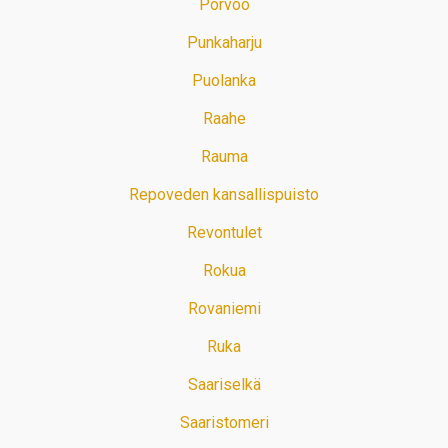
Porvoo
Punkaharju
Puolanka
Raahe
Rauma
Repoveden kansallispuisto
Revontulet
Rokua
Rovaniemi
Ruka
Saariselkä
Saaristomeri