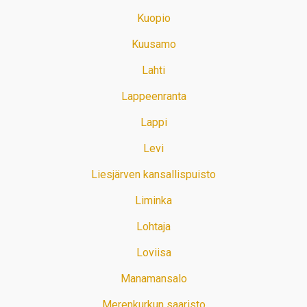
Kuopio
Kuusamo
Lahti
Lappeenranta
Lappi
Levi
Liesjärven kansallispuisto
Liminka
Lohtaja
Loviisa
Manamansalo
Merenkurkun saaristo