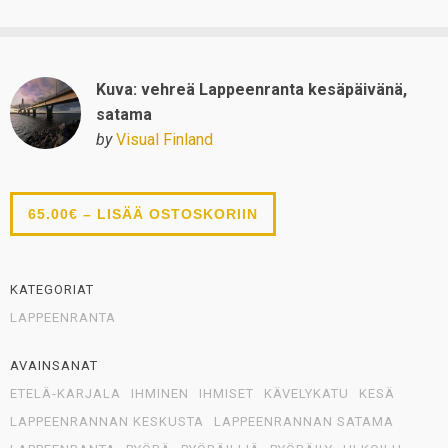
Kuva: vehreä Lappeenranta kesäpäivänä,
satama
by
Visual Finland
65.00€ – LISÄÄ OSTOSKORIIN
KATEGORIAT
LAPPEENRANTA
AVAINSANAT
ETELÄ-KARJALA
IHMINEN
IHMISET
KÄVELYKATU
KESÄ
LAPPEENRANNAN KESKUSTA
LAPPEENRANNAN SATAMA