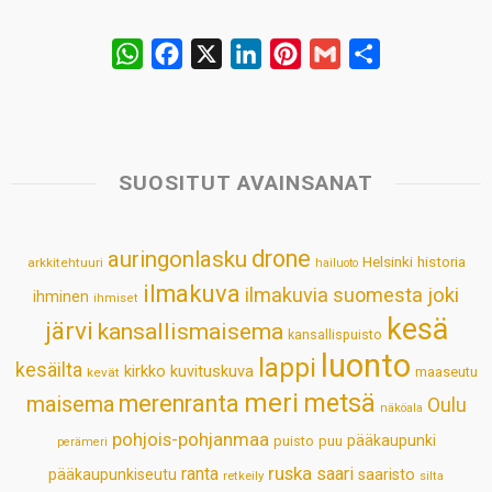
W
F
X
L
P
G
S
h
a
i
i
m
h
a
c
n
n
a
a
t
e
k
t
i
r
s
b
e
e
l
e
SUOSITUT AVAINSANAT
A
o
d
r
p
o
I
e
drone
auringonlasku
Helsinki
historia
arkkitehtuuri
hailuoto
p
k
n
s
ilmakuva
ilmakuvia suomesta
joki
ihminen
t
ihmiset
kesä
järvi
kansallismaisema
kansallispuisto
luonto
lappi
kesäilta
kirkko
kuvituskuva
maaseutu
kevät
meri
metsä
merenranta
maisema
Oulu
näköala
pohjois-pohjanmaa
pääkaupunki
puisto
puu
perämeri
ruska
ranta
saari
pääkaupunkiseutu
saaristo
retkeily
silta