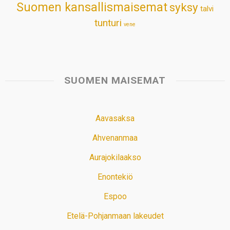
Suomen kansallismaisemat
syksy
talvi
tunturi
vene
SUOMEN MAISEMAT
Aavasaksa
Ahvenanmaa
Aurajokilaakso
Enontekiö
Espoo
Etelä-Pohjanmaan lakeudet