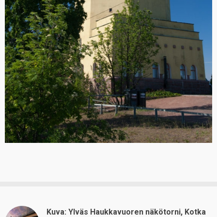
Kuva: Ylväs Haukkavuoren näkötorni, Kotka