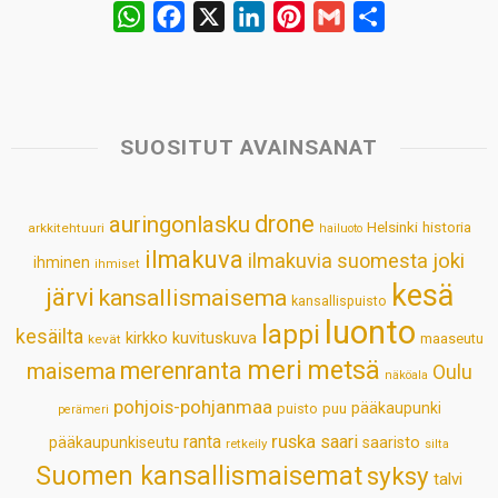
W
F
X
L
P
G
S
h
a
i
i
m
h
a
c
n
n
a
a
t
e
k
t
i
r
s
b
e
e
l
e
SUOSITUT AVAINSANAT
A
o
d
r
p
o
I
e
drone
auringonlasku
Helsinki
historia
arkkitehtuuri
hailuoto
p
k
n
s
ilmakuva
ilmakuvia suomesta
joki
ihminen
t
ihmiset
kesä
järvi
kansallismaisema
kansallispuisto
luonto
lappi
kesäilta
kirkko
kuvituskuva
maaseutu
kevät
meri
metsä
merenranta
maisema
Oulu
näköala
pohjois-pohjanmaa
pääkaupunki
puisto
puu
perämeri
ruska
ranta
saari
pääkaupunkiseutu
saaristo
retkeily
silta
Suomen kansallismaisemat
syksy
talvi