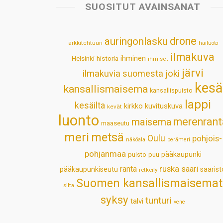
SUOSITUT AVAINSANAT
drone
auringonlasku
arkkitehtuuri
hailuoto
ilmakuva
Helsinki
historia
ihminen
ihmiset
järvi
ilmakuvia suomesta
joki
kesä
kansallismaisema
kansallispuisto
lappi
kesäilta
kirkko
kuvituskuva
kevät
luonto
merenrant
maisema
maaseutu
meri
metsä
Oulu
pohjois-
näköala
perämeri
pohjanmaa
pääkaupunki
puisto
puu
ruska
ranta
saari
pääkaupunkiseutu
saarist
retkeily
Suomen kansallismaisemat
silta
syksy
tunturi
talvi
vene