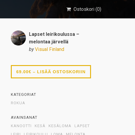
Ostoskori (
0
)
Lapset leirikoulussa –
melontaa järvellä
by
Visual Finland
69.00€ – LISÄÄ OSTOSKORIIN
KATEGORIAT
ROKUA
AVAINSANAT
KANOOTTI
KESÄ
KESÄLOMA
LAPSET
LEIRI
LEIRIKOULU
LOMA
MELONTA