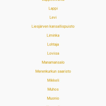
Lappi
Levi
Liesjärven kansallispuisto
Liminka
Lohtaja
Loviisa
Manamansalo
Merenkurkun saaristo
Mikkeli
Muhos
Muonio