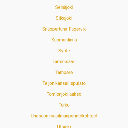
Seinäjoki
Siikajoki
Snappertuna-Fagervik
Suomenlinna
Syöte
Tammisaari
Tampere
Teijon kansallispuisto
Tornionjokilaakso
Turku
Unescon maailmanperintökohteet
Utsjoki