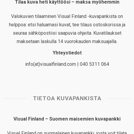
Tilaa kuva heti käyttöösi – maksa myöhemmin
Valokuvien tilaaminen Visual Finland -kuvapankista on
helppoa: etsi haluamasi kuvat, tee tilaus ostoskorissa ja
seuraa sähköpostiisi saapuvia ohjeita. Kuvatilaukset
maksetaan laskulla 14 vuorokauden maksuajalla.
Yhteystiedot
info(at)visualfinland.com | 040 5311 064
TIETOA KUVAPANKISTA
Visual Finland – Suomen maisemien kuvapankki
Visual Finland on suomalainen kuvapankki, josta voit tilata