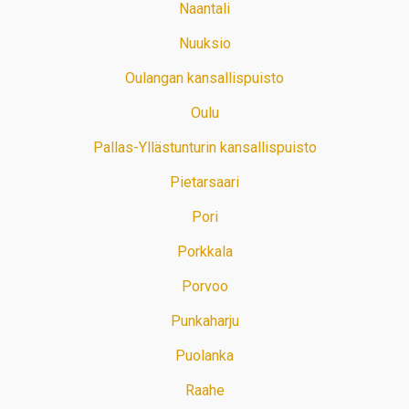
Naantali
Nuuksio
Oulangan kansallispuisto
Oulu
Pallas-Yllästunturin kansallispuisto
Pietarsaari
Pori
Porkkala
Porvoo
Punkaharju
Puolanka
Raahe