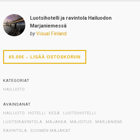
Luotsihotelli ja ravintola Hailuodon
Marjaniemessä
by
Visual Finland
65.00€ – LISÄÄ OSTOSKORIIN
KATEGORIAT
HAILUOTO
AVAINSANAT
HAILUOTO
HOTELLI
KESÄ
LUOTSIHOTELLI
LUOTSIRAVINTOLA
MAJAKKA
MAJOITUS
MARJANIEMI
RAVINTOLA
SUOMEN MAJAKAT