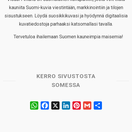
kauniita Suomi-kuvia viestintään, markkinointiin ja tilojen
sisustukseen. Löydä suosikkikuvasi ja hyödynnä digitaalisia
kuvatiedostoja parhaaksi katsomallasi tavalla.
Tervetuloa ihailemaan Suomen kauneimpia maisemia!
KERRO SIVUSTOSTA
SOMESSA
W
F
X
L
P
G
S
h
a
i
i
m
h
a
c
n
n
a
a
t
e
k
t
i
r