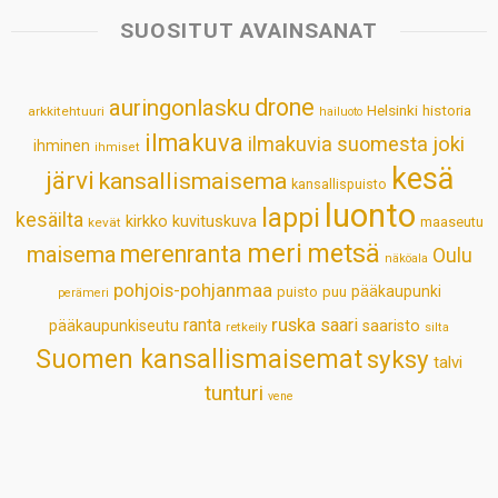
s
b
e
e
l
e
SUOSITUT AVAINSANAT
A
o
d
r
p
o
I
e
drone
auringonlasku
Helsinki
historia
arkkitehtuuri
hailuoto
p
k
n
s
ilmakuva
ilmakuvia suomesta
joki
ihminen
t
ihmiset
kesä
järvi
kansallismaisema
kansallispuisto
luonto
lappi
kesäilta
kirkko
kuvituskuva
maaseutu
kevät
meri
metsä
merenranta
maisema
Oulu
näköala
pohjois-pohjanmaa
pääkaupunki
puisto
puu
perämeri
ruska
ranta
saari
pääkaupunkiseutu
saaristo
retkeily
silta
Suomen kansallismaisemat
syksy
talvi
tunturi
vene