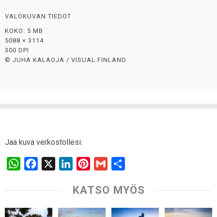
VALOKUVAN TIEDOT
KOKO: 5 MB
5088 × 3114
300 DPI
© JUHA KALAOJA / VISUAL FINLAND
Jaa kuva verkostollesi:
W
F
X
L
P
G
S
h
a
i
i
m
h
KATSO MYÖS
a
c
n
n
a
a
t
e
k
t
i
r