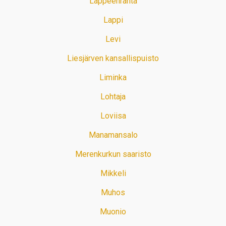
Lappeenranta
Lappi
Levi
Liesjärven kansallispuisto
Liminka
Lohtaja
Loviisa
Manamansalo
Merenkurkun saaristo
Mikkeli
Muhos
Muonio