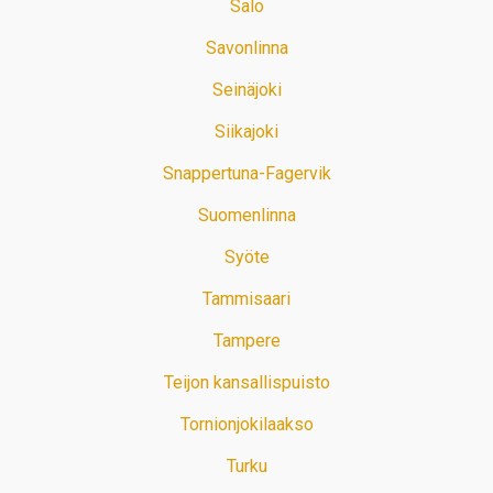
Salo
Savonlinna
Seinäjoki
Siikajoki
Snappertuna-Fagervik
Suomenlinna
Syöte
Tammisaari
Tampere
Teijon kansallispuisto
Tornionjokilaakso
Turku