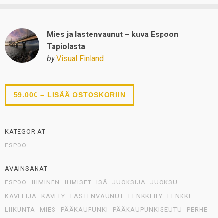
Mies ja lastenvaunut – kuva Espoon
Tapiolasta
by
Visual Finland
59.00€ – LISÄÄ OSTOSKORIIN
KATEGORIAT
ESPOO
AVAINSANAT
ESPOO
IHMINEN
IHMISET
ISÄ
JUOKSIJA
JUOKSU
KÄVELIJÄ
KÄVELY
LASTENVAUNUT
LENKKEILY
LENKKI
LIIKUNTA
MIES
PÄÄKAUPUNKI
PÄÄKAUPUNKISEUTU
PERHE