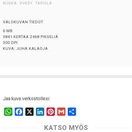
RUSKA
SYKSY
TAPIOLA
VALOKUVAN TIEDOT
6 MB
3841 KERTAA 2468 PIKSELIÄ
300 DPI
KUVA: JUHA KALAOJA
Jaa kuva verkostollesi:
W
F
X
L
P
G
S
h
a
i
i
m
h
KATSO MYÖS
a
c
n
n
a
a