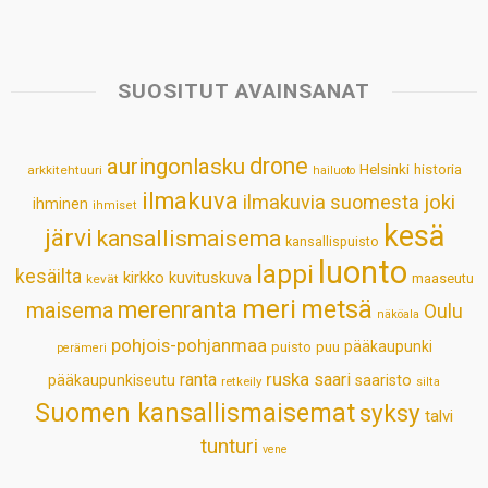
a
c
n
n
a
a
t
e
k
t
i
r
s
b
e
e
l
e
SUOSITUT AVAINSANAT
A
o
d
r
p
o
I
e
drone
auringonlasku
Helsinki
historia
arkkitehtuuri
hailuoto
p
k
n
s
ilmakuva
ilmakuvia suomesta
joki
ihminen
t
ihmiset
kesä
järvi
kansallismaisema
kansallispuisto
luonto
lappi
kesäilta
kirkko
kuvituskuva
maaseutu
kevät
meri
metsä
merenranta
maisema
Oulu
näköala
pohjois-pohjanmaa
pääkaupunki
puisto
puu
perämeri
ruska
ranta
saari
pääkaupunkiseutu
saaristo
retkeily
silta
Suomen kansallismaisemat
syksy
talvi
tunturi
vene