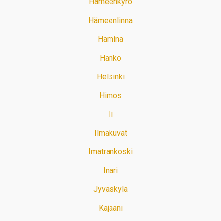
Hämeenkyrö
Hämeenlinna
Hamina
Hanko
Helsinki
Himos
Ii
Ilmakuvat
Imatrankoski
Inari
Jyväskylä
Kajaani