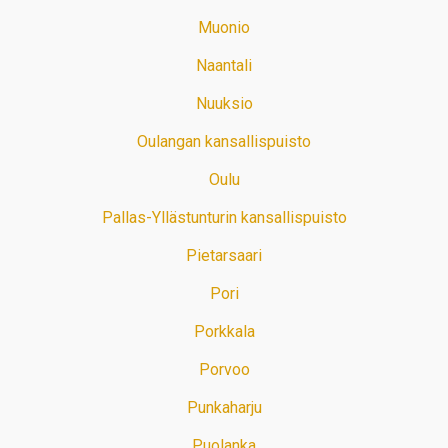
Muonio
Naantali
Nuuksio
Oulangan kansallispuisto
Oulu
Pallas-Yllästunturin kansallispuisto
Pietarsaari
Pori
Porkkala
Porvoo
Punkaharju
Puolanka