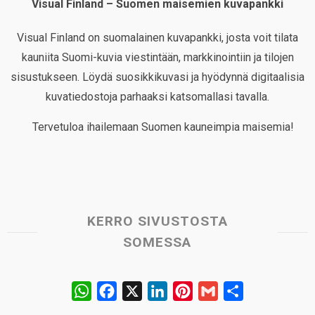
Visual Finland – Suomen maisemien kuvapankki
Visual Finland on suomalainen kuvapankki, josta voit tilata
kauniita Suomi-kuvia viestintään, markkinointiin ja tilojen
sisustukseen. Löydä suosikkikuvasi ja hyödynnä digitaalisia
kuvatiedostoja parhaaksi katsomallasi tavalla.
Tervetuloa ihailemaan Suomen kauneimpia maisemia!
KERRO SIVUSTOSTA
SOMESSA
W
F
X
L
P
G
S
h
a
i
i
m
h