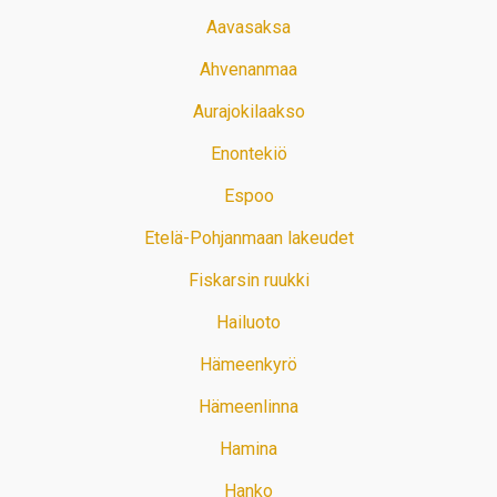
Aavasaksa
Ahvenanmaa
Aurajokilaakso
Enontekiö
Espoo
Etelä-Pohjanmaan lakeudet
Fiskarsin ruukki
Hailuoto
Hämeenkyrö
Hämeenlinna
Hamina
Hanko