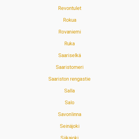
Revontulet
Rokua
Rovaniemi
Ruka
Saariselkä
Saaristomeri
Saariston rengastie
Salla
Salo
Savonlinna
Seinäjoki
Siikajoki