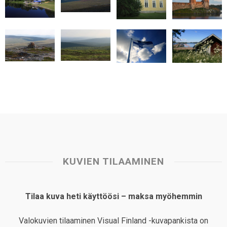
A
o
d
r
p
o
I
e
p
k
n
s
t
KUVIEN TILAAMINEN
Tilaa kuva heti käyttöösi – maksa myöhemmin
Valokuvien tilaaminen Visual Finland -kuvapankista on