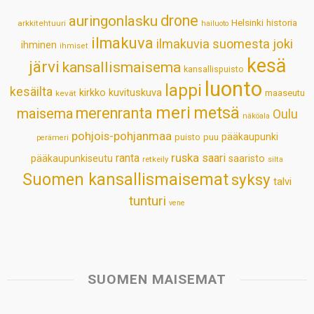
p
o
I
e
drone
auringonlasku
Helsinki
historia
arkkitehtuuri
hailuoto
p
k
n
s
ilmakuva
ilmakuvia suomesta
joki
ihminen
t
ihmiset
kesä
järvi
kansallismaisema
kansallispuisto
luonto
lappi
kesäilta
kirkko
kuvituskuva
maaseutu
kevät
meri
metsä
merenranta
maisema
Oulu
näköala
pohjois-pohjanmaa
pääkaupunki
puisto
puu
perämeri
ruska
ranta
saari
pääkaupunkiseutu
saaristo
retkeily
silta
Suomen kansallismaisemat
syksy
talvi
tunturi
vene
SUOMEN MAISEMAT