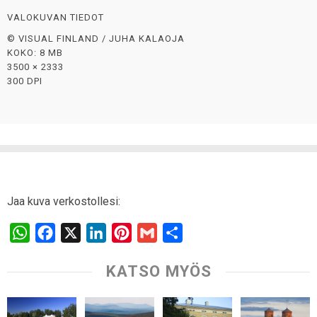
VALOKUVAN TIEDOT
© VISUAL FINLAND / JUHA KALAOJA
KOKO: 8 MB
3500 × 2333
300 DPI
Jaa kuva verkostollesi:
W
F
X
L
P
G
S
h
a
i
i
m
h
KATSO MYÖS
a
c
n
n
a
a
t
e
k
t
i
r
s
b
e
e
l
e