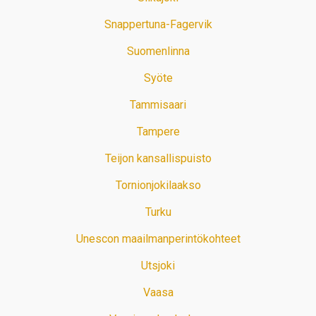
Snappertuna-Fagervik
Suomenlinna
Syöte
Tammisaari
Tampere
Teijon kansallispuisto
Tornionjokilaakso
Turku
Unescon maailmanperintökohteet
Utsjoki
Vaasa