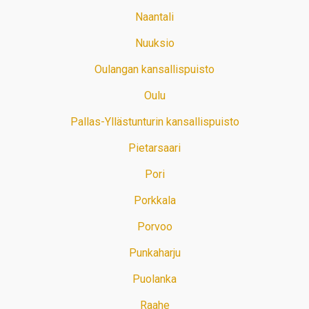
Naantali
Nuuksio
Oulangan kansallispuisto
Oulu
Pallas-Yllästunturin kansallispuisto
Pietarsaari
Pori
Porkkala
Porvoo
Punkaharju
Puolanka
Raahe