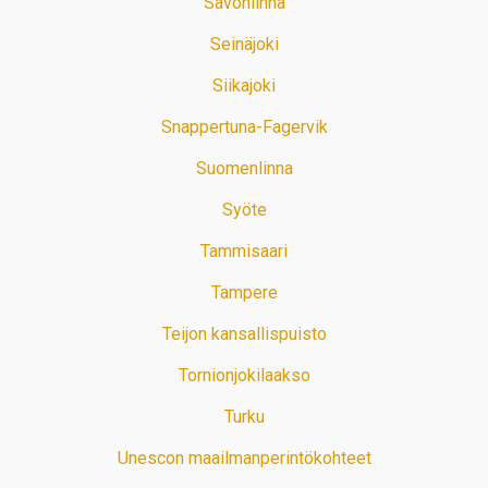
Savonlinna
Seinäjoki
Siikajoki
Snappertuna-Fagervik
Suomenlinna
Syöte
Tammisaari
Tampere
Teijon kansallispuisto
Tornionjokilaakso
Turku
Unescon maailmanperintökohteet