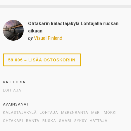
Ohtakarin kalastajakylä Lohtajalla ruskan
aikaan
by
Visual Finland
59.00€ – LISÄÄ OSTOSKORIIN
KATEGORIAT
LOHTAJA
AVAINSANAT
KALASTAJAKYLÄ
LOHTAJA
MERENRANTA
MERI
MÖKKI
OHTAKARI
RANTA
RUSKA
SAARI
SYKSY
VATTAJA