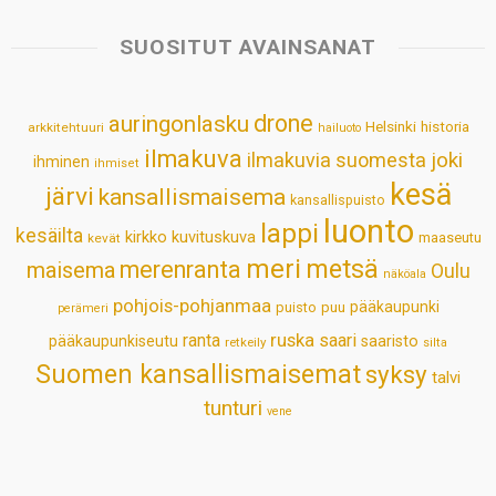
t
e
k
t
i
r
s
b
e
e
l
e
SUOSITUT AVAINSANAT
A
o
d
r
p
o
I
e
drone
auringonlasku
Helsinki
historia
arkkitehtuuri
hailuoto
p
k
n
s
ilmakuva
ilmakuvia suomesta
joki
ihminen
t
ihmiset
kesä
järvi
kansallismaisema
kansallispuisto
luonto
lappi
kesäilta
kirkko
kuvituskuva
maaseutu
kevät
meri
metsä
merenranta
maisema
Oulu
näköala
pohjois-pohjanmaa
pääkaupunki
puisto
puu
perämeri
ruska
ranta
saari
pääkaupunkiseutu
saaristo
retkeily
silta
Suomen kansallismaisemat
syksy
talvi
tunturi
vene