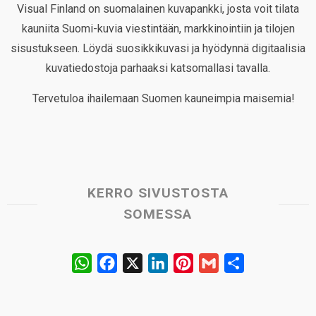
Visual Finland on suomalainen kuvapankki, josta voit tilata
kauniita Suomi-kuvia viestintään, markkinointiin ja tilojen
sisustukseen. Löydä suosikkikuvasi ja hyödynnä digitaalisia
kuvatiedostoja parhaaksi katsomallasi tavalla.
Tervetuloa ihailemaan Suomen kauneimpia maisemia!
KERRO SIVUSTOSTA
SOMESSA
W
F
X
L
P
G
S
h
a
i
i
m
h
a
c
n
n
a
a