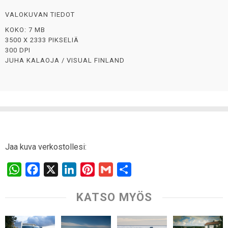
VALOKUVAN TIEDOT
KOKO: 7 MB
3500 X 2333 PIKSELIÄ
300 DPI
JUHA KALAOJA / VISUAL FINLAND
Jaa kuva verkostollesi:
W
F
X
L
P
G
S
h
a
i
i
m
h
KATSO MYÖS
a
c
n
n
a
a
t
e
k
t
i
r
s
b
e
e
l
e