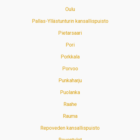
Oulu
Pallas-Yllästunturin kansallispuisto
Pietarsaari
Pori
Porkkala
Porvoo
Punkaharju
Puolanka
Raahe
Rauma
Repoveden kansallispuisto
Revontulet