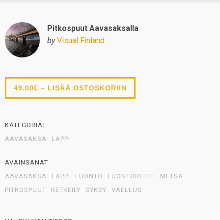
Pitkospuut Aavasaksalla
by
Visual Finland
49.00€ – LISÄÄ OSTOSKORIIN
KATEGORIAT
AAVASAKSA
LAPPI
AVAINSANAT
AAVASAKSA
LAPPI
LUONTO
LUONTOREITTI
METSÄ
PITKOSPUUT
RETKEILY
SYKSY
VAELLUS