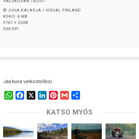
VALOKUVAN TIEDOT
© JUHA KALAOJA / VISUAL FINLAND
KOKO: 6 MB
3761 × 2308
300 DPI
Jaa kuva verkostollesi:
W
F
X
L
P
G
S
h
a
i
i
m
h
KATSO MYÖS
a
c
n
n
a
a
t
e
k
t
i
r
s
b
e
e
l
e
A
o
d
r