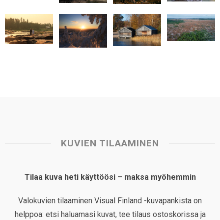
p
o
I
e
p
k
n
s
t
KUVIEN TILAAMINEN
Tilaa kuva heti käyttöösi – maksa myöhemmin
Valokuvien tilaaminen Visual Finland -kuvapankista on
helppoa: etsi haluamasi kuvat, tee tilaus ostoskorissa ja