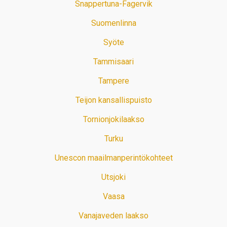
Snappertuna-Fagervik
Suomenlinna
Syöte
Tammisaari
Tampere
Teijon kansallispuisto
Tornionjokilaakso
Turku
Unescon maailmanperintökohteet
Utsjoki
Vaasa
Vanajaveden laakso