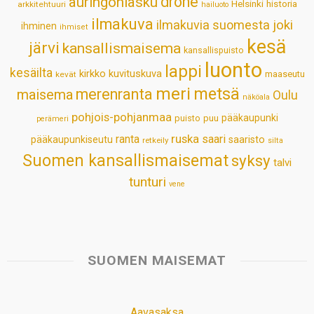
drone
auringonlasku
Helsinki
historia
arkkitehtuuri
hailuoto
p
k
n
s
ilmakuva
ilmakuvia suomesta
joki
ihminen
t
ihmiset
kesä
järvi
kansallismaisema
kansallispuisto
luonto
lappi
kesäilta
kirkko
kuvituskuva
maaseutu
kevät
meri
metsä
merenranta
maisema
Oulu
näköala
pohjois-pohjanmaa
pääkaupunki
puisto
puu
perämeri
ruska
ranta
saari
pääkaupunkiseutu
saaristo
retkeily
silta
Suomen kansallismaisemat
syksy
talvi
tunturi
vene
SUOMEN MAISEMAT
Aavasaksa