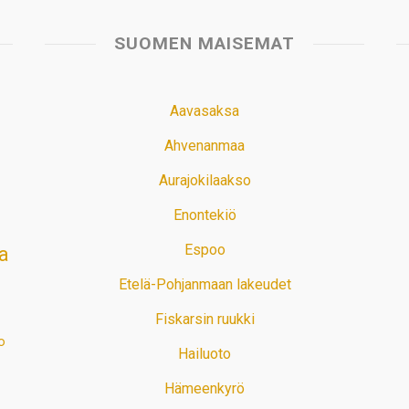
SUOMEN MAISEMAT
Aavasaksa
Ahvenanmaa
Aurajokilaakso
Enontekiö
Espoo
a
Etelä-Pohjanmaan lakeudet
Fiskarsin ruukki
o
Hailuoto
Hämeenkyrö