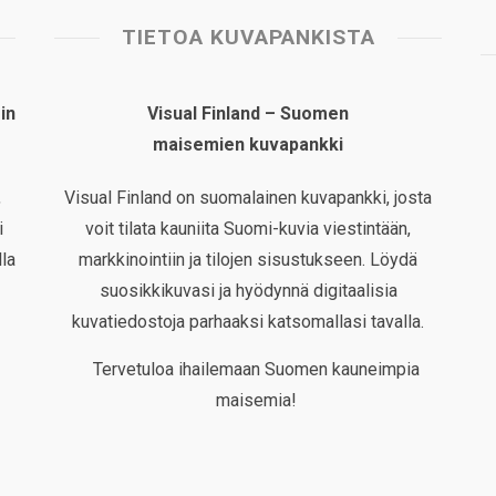
TIETOA KUVAPANKISTA
in
Visual Finland – Suomen
maisemien kuvapankki
,
Visual Finland on suomalainen kuvapankki, josta
i
voit tilata kauniita Suomi-kuvia viestintään,
la
markkinointiin ja tilojen sisustukseen. Löydä
suosikkikuvasi ja hyödynnä digitaalisia
kuvatiedostoja parhaaksi katsomallasi tavalla.
Tervetuloa ihailemaan Suomen kauneimpia
maisemia!