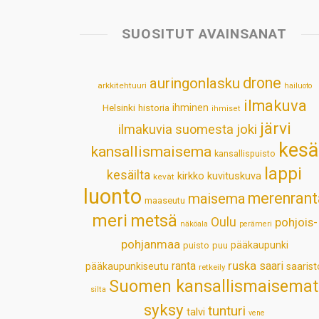
SUOSITUT AVAINSANAT
drone
auringonlasku
arkkitehtuuri
hailuoto
ilmakuva
Helsinki
historia
ihminen
ihmiset
järvi
ilmakuvia suomesta
joki
kesä
kansallismaisema
kansallispuisto
lappi
kesäilta
kirkko
kuvituskuva
kevät
luonto
merenrant
maisema
maaseutu
meri
metsä
Oulu
pohjois-
näköala
perämeri
pohjanmaa
pääkaupunki
puisto
puu
ruska
ranta
saari
pääkaupunkiseutu
saarist
retkeily
Suomen kansallismaisemat
silta
syksy
tunturi
talvi
vene