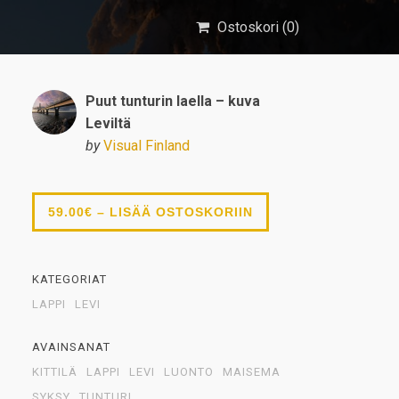
Ostoskori (
0
)
Puut tunturin laella – kuva
Leviltä
by
Visual Finland
59.00€ – LISÄÄ OSTOSKORIIN
KATEGORIAT
LAPPI
LEVI
AVAINSANAT
KITTILÄ
LAPPI
LEVI
LUONTO
MAISEMA
SYKSY
TUNTURI