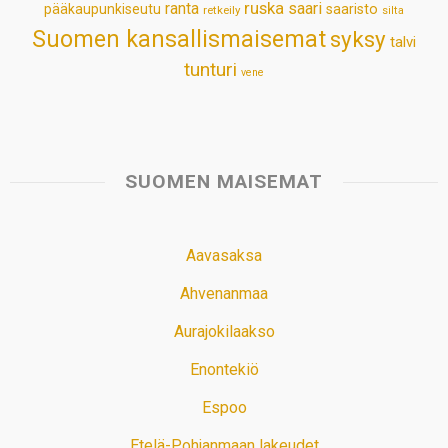
ruska
ranta
saari
pääkaupunkiseutu
saaristo
retkeily
silta
Suomen kansallismaisemat
syksy
talvi
tunturi
vene
SUOMEN MAISEMAT
Aavasaksa
Ahvenanmaa
Aurajokilaakso
Enontekiö
Espoo
Etelä-Pohjanmaan lakeudet