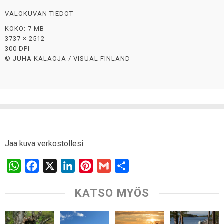
VALOKUVAN TIEDOT
KOKO: 7 MB
3737 × 2512
300 DPI
© JUHA KALAOJA / VISUAL FINLAND
Jaa kuva verkostollesi:
W
F
X
L
P
G
S
h
a
i
i
m
h
KATSO MYÖS
a
c
n
n
a
a
t
e
k
t
i
r
s
b
e
e
l
e