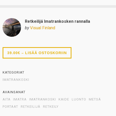
Retkeilijä Imatrankosken rannalla
by
Visual Finland
39.00€ – LISÄÄ OSTOSKORIIN
KATEGORIAT
IMATRANKOSKI
AVAINSANAT
AITA
IMATRA
IMATRANKOSKI
KAIDE
LUONTO
METSÄ
PORTAAT
RETKEILIJÄ
RETKEILY