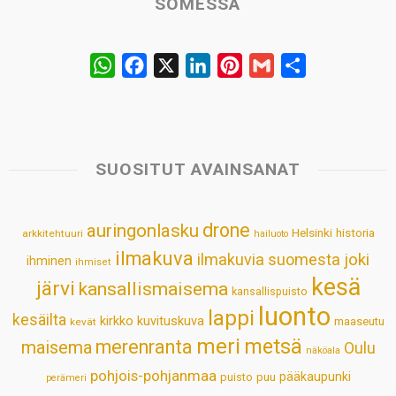
SOMESSA
W
F
X
L
P
G
S
h
a
i
i
m
h
a
c
n
n
a
a
t
e
k
t
i
r
s
b
e
e
l
e
SUOSITUT AVAINSANAT
A
o
d
r
p
o
I
e
drone
auringonlasku
Helsinki
historia
arkkitehtuuri
hailuoto
p
k
n
s
ilmakuva
ilmakuvia suomesta
joki
ihminen
t
ihmiset
kesä
järvi
kansallismaisema
kansallispuisto
luonto
lappi
kesäilta
kirkko
kuvituskuva
maaseutu
kevät
meri
metsä
merenranta
maisema
Oulu
näköala
pohjois-pohjanmaa
pääkaupunki
puisto
puu
perämeri