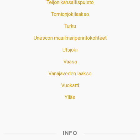
Teijon kansallispuisto
Tornionjokilaakso
Turku
Unescon maailmanperintökohteet
Utsjoki
Vaasa
Vanajaveden laakso
Vuokatti
Ylläs
INFO