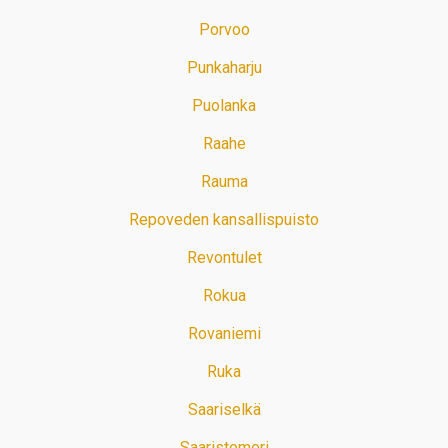
Porvoo
Punkaharju
Puolanka
Raahe
Rauma
Repoveden kansallispuisto
Revontulet
Rokua
Rovaniemi
Ruka
Saariselkä
Saaristomeri