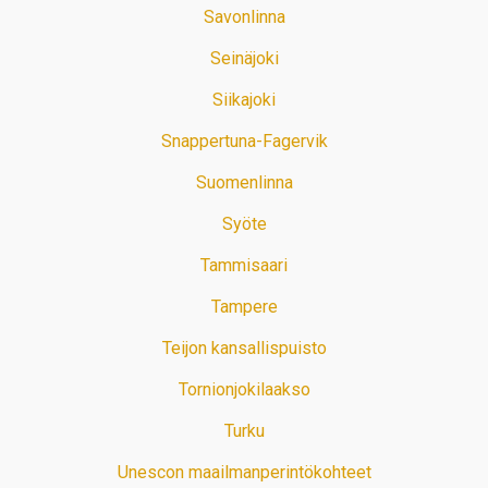
Savonlinna
Seinäjoki
Siikajoki
Snappertuna-Fagervik
Suomenlinna
Syöte
Tammisaari
Tampere
Teijon kansallispuisto
Tornionjokilaakso
Turku
Unescon maailmanperintökohteet