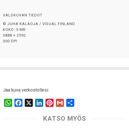
VALOKUVAN TIEDOT
© JUHA KALAOJA / VISUAL FINLAND
KOKO: 5 MB
3888 × 2592
300 DPI
Jaa kuva verkostollesi:
W
F
X
L
P
G
S
h
a
i
i
m
h
KATSO MYÖS
a
c
n
n
a
a
t
e
k
t
i
r