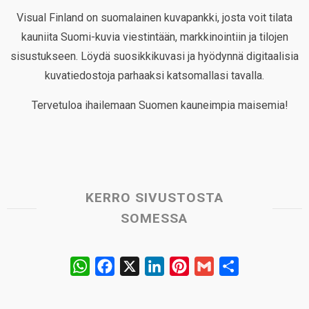
Visual Finland on suomalainen kuvapankki, josta voit tilata
kauniita Suomi-kuvia viestintään, markkinointiin ja tilojen
sisustukseen. Löydä suosikkikuvasi ja hyödynnä digitaalisia
kuvatiedostoja parhaaksi katsomallasi tavalla.
Tervetuloa ihailemaan Suomen kauneimpia maisemia!
KERRO SIVUSTOSTA
SOMESSA
W
F
X
L
P
G
S
h
a
i
i
m
h
a
c
n
n
a
a