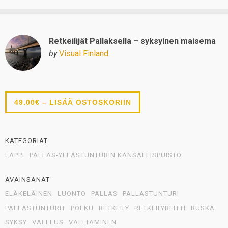
Retkeilijät Pallaksella – syksyinen maisema
by
Visual Finland
49.00€ – LISÄÄ OSTOSKORIIN
KATEGORIAT
LAPPI
PALLAS-YLLÄSTUNTURIN KANSALLISPUISTO
AVAINSANAT
ELÄKELÄINEN
LUONTO
PALLAS
PALLASTUNTURI
PALLASTUNTURIT
POLKU
RETKEILY
RETKEILYREITTI
RUSKA
SYKSY
VAELLUS
VAELTAMINEN