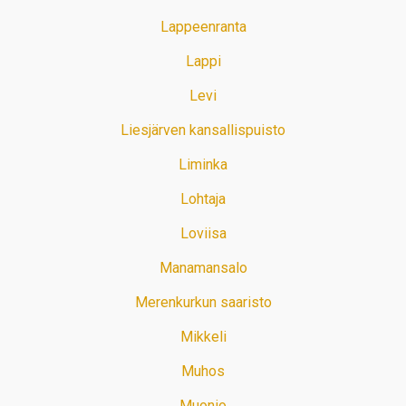
Lappeenranta
Lappi
Levi
Liesjärven kansallispuisto
Liminka
Lohtaja
Loviisa
Manamansalo
Merenkurkun saaristo
Mikkeli
Muhos
Muonio