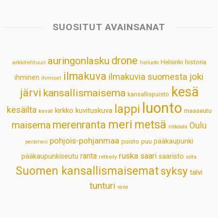
t
e
k
t
i
r
s
b
e
e
l
e
SUOSITUT AVAINSANAT
A
o
d
r
p
o
I
e
drone
auringonlasku
Helsinki
historia
arkkitehtuuri
hailuoto
p
k
n
s
ilmakuva
ilmakuvia suomesta
joki
ihminen
t
ihmiset
kesä
järvi
kansallismaisema
kansallispuisto
luonto
lappi
kesäilta
kirkko
kuvituskuva
maaseutu
kevät
meri
metsä
merenranta
maisema
Oulu
näköala
pohjois-pohjanmaa
pääkaupunki
puisto
puu
perämeri
ruska
ranta
saari
pääkaupunkiseutu
saaristo
retkeily
silta
Suomen kansallismaisemat
syksy
talvi
tunturi
vene