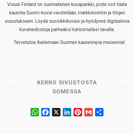
Visual Finland on suomalainen kuvapankki, josta voit tilata
kauniita Suomi-kuvia viestintään, markkinointiin ja tilojen
sisustukseen. Löydä suosikkikuvasi ja hyödynnä digitaalisia
kuvatiedostoja parhaaksi katsomallasi tavalla.
Tervetuloa ihailemaan Suomen kauneimpia maisemia!
KERRO SIVUSTOSTA
SOMESSA
W
F
X
L
P
G
S
h
a
i
i
m
h
a
c
n
n
a
a