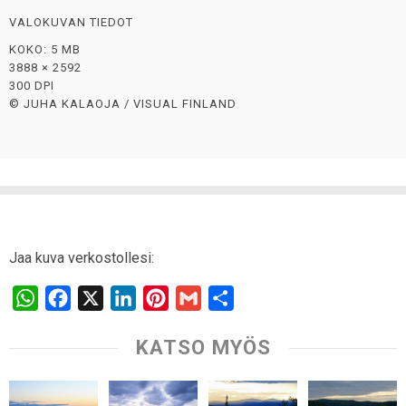
VALOKUVAN TIEDOT
KOKO: 5 MB
3888 × 2592
300 DPI
© JUHA KALAOJA / VISUAL FINLAND
Jaa kuva verkostollesi:
W
F
X
L
P
G
S
h
a
i
i
m
h
KATSO MYÖS
a
c
n
n
a
a
t
e
k
t
i
r
s
b
e
e
l
e