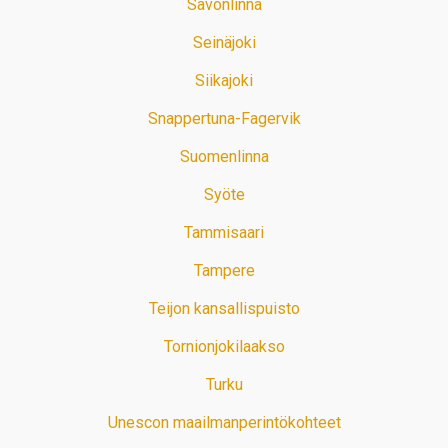
Savonlinna
Seinäjoki
Siikajoki
Snappertuna-Fagervik
Suomenlinna
Syöte
Tammisaari
Tampere
Teijon kansallispuisto
Tornionjokilaakso
Turku
Unescon maailmanperintökohteet