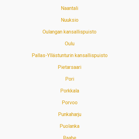
Naantali
Nuuksio
Oulangan kansallispuisto
Oulu
Pallas-Yllästunturin kansallispuisto
Pietarsaari
Pori
Porkkala
Porvoo
Punkaharju
Puolanka
Raahe