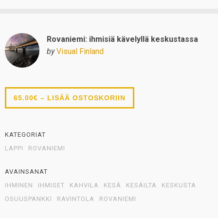
Rovaniemi: ihmisiä kävelyllä keskustassa
by
Visual Finland
65.00€ – LISÄÄ OSTOSKORIIN
KATEGORIAT
LAPPI
ROVANIEMI
AVAINSANAT
IHMINEN
IHMISET
KAHVILA
KESÄ
KESÄILTA
KESKUSTA
OSUUSPANKKI
RAVINTOLA
ROVANIEMI