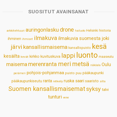
t
e
k
t
i
r
s
b
e
e
l
e
SUOSITUT AVAINSANAT
A
o
d
r
p
o
I
e
drone
auringonlasku
Helsinki
historia
arkkitehtuuri
hailuoto
p
k
n
s
ilmakuva
ilmakuvia suomesta
joki
ihminen
t
ihmiset
kesä
järvi
kansallismaisema
kansallispuisto
luonto
lappi
kesäilta
kirkko
kuvituskuva
maaseutu
kevät
meri
metsä
merenranta
maisema
Oulu
näköala
pohjois-pohjanmaa
pääkaupunki
puisto
puu
perämeri
ruska
ranta
saari
pääkaupunkiseutu
saaristo
retkeily
silta
Suomen kansallismaisemat
syksy
talvi
tunturi
vene