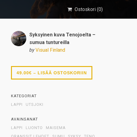
Ostoskori (
0
)
Syksyinen kuva Tenojoelta –
sumua tuntureilla
by
Visual Finland
49.00€ – LISÄÄ OSTOSKORIIN
KATEGORIAT
LAPPI
UTSJOKI
AVAINSANAT
LAPPI
LUONTO
MAISEMA
ORANSSIT LEHDET
SUMU
SYKSY
TENO