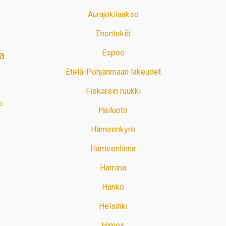
Aurajokilaakso
Enontekiö
Espoo
a
Etelä-Pohjanmaan lakeudet
Fiskarsin ruukki
o
Hailuoto
Hämeenkyrö
Hämeenlinna
Hamina
Hanko
Helsinki
Himos