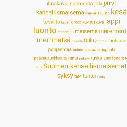
järvi
ilmakuvia suomesta
joki
kesä
kansallismaisema
kansallispuisto
lappi
kesäilta
kirkko
kuvituskuva
kevät
luonto
merenrant
maisema
maaseutu
meri
metsä
Oulu
pohjois-
näköala
perämeri
pohjanmaa
pääkaupunki
puisto
puu
ruska
ranta
saari
pääkaupunkiseutu
saarist
retkeily
Suomen kansallismaisemat
silta
syksy
tunturi
talvi
vene