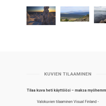
t
e
k
t
i
r
s
b
e
e
l
e
A
o
d
r
p
o
I
e
p
k
n
s
t
KUVIEN TILAAMINEN
Tilaa kuva heti käyttöösi – maksa myöhemm
Valokuvien tilaaminen Visual Finland -