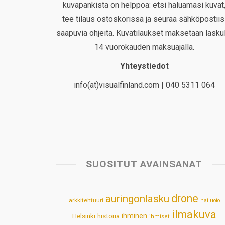
kuvapankista on helppoa: etsi haluamasi kuvat
tee tilaus ostoskorissa ja seuraa sähköpostiis
saapuvia ohjeita. Kuvatilaukset maksetaan laskul
14 vuorokauden maksuajalla.
Yhteystiedot
info(at)visualfinland.com | 040 5311 064
SUOSITUT AVAINSANAT
drone
auringonlasku
arkkitehtuuri
hailuoto
ilmakuva
Helsinki
historia
ihminen
ihmiset