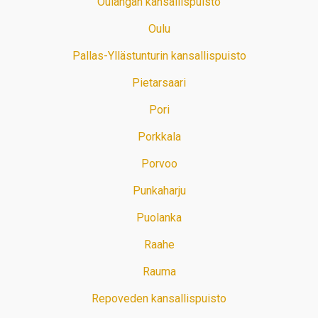
Oulangan kansallispuisto
Oulu
Pallas-Yllästunturin kansallispuisto
Pietarsaari
Pori
Porkkala
Porvoo
Punkaharju
Puolanka
Raahe
Rauma
Repoveden kansallispuisto