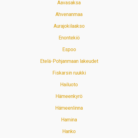
Aavasaksa
Ahvenanmaa
Aurajokilaakso
Enontekiö
Espoo
Etelä-Pohjanmaan lakeudet
Fiskarsin ruukki
Hailuoto
Hämeenkyrö
Hämeenlinna
Hamina
Hanko