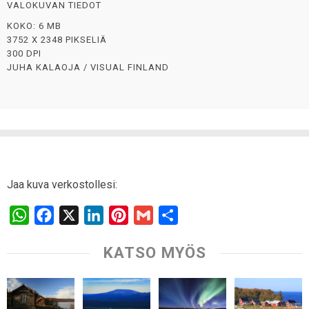
VALOKUVAN TIEDOT
KOKO: 6 MB
3752 X 2348 PIKSELIÄ
300 DPI
JUHA KALAOJA / VISUAL FINLAND
Jaa kuva verkostollesi:
W
F
X
L
P
G
S
h
a
i
i
m
h
KATSO MYÖS
a
c
n
n
a
a
t
e
k
t
i
r
s
b
e
e
l
e