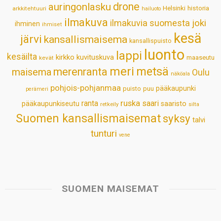
drone
auringonlasku
Helsinki
historia
arkkitehtuuri
hailuoto
p
k
n
s
ilmakuva
ilmakuvia suomesta
joki
ihminen
t
ihmiset
kesä
järvi
kansallismaisema
kansallispuisto
luonto
lappi
kesäilta
kirkko
kuvituskuva
maaseutu
kevät
meri
metsä
merenranta
maisema
Oulu
näköala
pohjois-pohjanmaa
pääkaupunki
puisto
puu
perämeri
ruska
ranta
saari
pääkaupunkiseutu
saaristo
retkeily
silta
Suomen kansallismaisemat
syksy
talvi
tunturi
vene
SUOMEN MAISEMAT