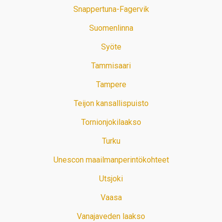
Snappertuna-Fagervik
Suomenlinna
Syöte
Tammisaari
Tampere
Teijon kansallispuisto
Tornionjokilaakso
Turku
Unescon maailmanperintökohteet
Utsjoki
Vaasa
Vanajaveden laakso