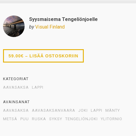
Syysmaisema Tengeliönjoelle
by
Visual Finland
59.00€ – LISÄÄ OSTOSKORIIN
KATEGORIAT
AAVASAKSA
LAPPI
AVAINSANAT
AAVASAKSA
AAVASAKSANVAARA
JOKI
LAPPI
MÄNTY
METSÄ
PUU
RUSKA
SYKSY
TENGELIÖNJOKI
YLITORNIO