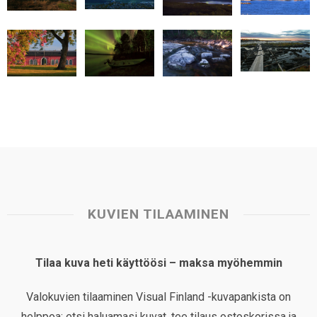
A
o
d
r
p
o
I
e
p
k
n
s
t
KUVIEN TILAAMINEN
Tilaa kuva heti käyttöösi – maksa myöhemmin
Valokuvien tilaaminen Visual Finland -kuvapankista on
helppoa: etsi haluamasi kuvat, tee tilaus ostoskorissa ja