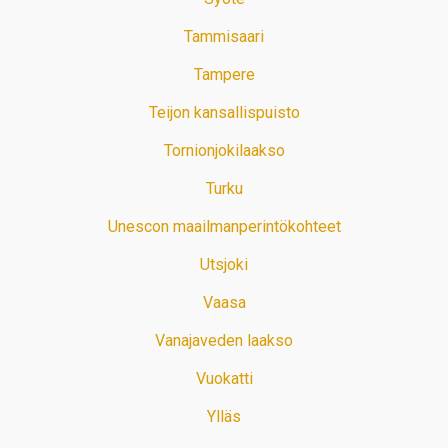
Tammisaari
Tampere
Teijon kansallispuisto
Tornionjokilaakso
Turku
Unescon maailmanperintökohteet
Utsjoki
Vaasa
Vanajaveden laakso
Vuokatti
Ylläs