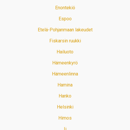
Enontekiö
Espoo
Etelä-Pohjanmaan lakeudet
Fiskarsin ruukki
Hailuoto
Hämeenkyrö
Hämeenlinna
Hamina
Hanko
Helsinki
Himos
Ii