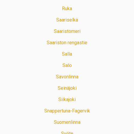
Ruka
Saariselkä
Saaristomeri
Saariston rengastie
Salla
Salo
Savonlinna
Seinäjoki
Siikajoki
Snappertuna-Fagervik
Suomenlinna
Syöte