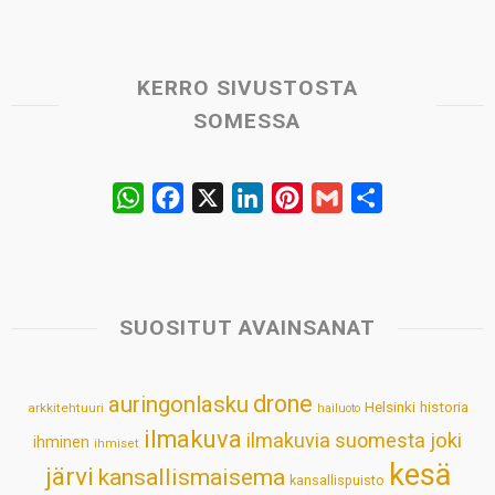
KERRO SIVUSTOSTA
SOMESSA
W
F
X
L
P
G
S
h
a
i
i
m
h
a
c
n
n
a
a
t
e
k
t
i
r
s
b
e
e
l
e
SUOSITUT AVAINSANAT
A
o
d
r
p
o
I
e
drone
auringonlasku
Helsinki
historia
arkkitehtuuri
hailuoto
p
k
n
s
ilmakuva
ilmakuvia suomesta
joki
ihminen
t
ihmiset
kesä
järvi
kansallismaisema
kansallispuisto