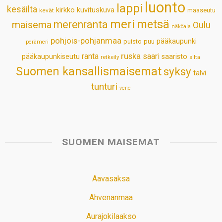
luonto
lappi
kesäilta
kirkko
kuvituskuva
maaseutu
kevät
meri
metsä
merenranta
maisema
Oulu
näköala
pohjois-pohjanmaa
pääkaupunki
puisto
puu
perämeri
ruska
ranta
saari
pääkaupunkiseutu
saaristo
retkeily
silta
Suomen kansallismaisemat
syksy
talvi
tunturi
vene
SUOMEN MAISEMAT
Aavasaksa
Ahvenanmaa
Aurajokilaakso