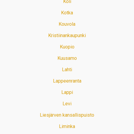
Koli
Kotka
Kouvola
Kristiinankaupunki
Kuopio
Kuusamo
Lahti
Lappeenranta
Lappi
Levi
Liesjärven kansallispuisto
Liminka