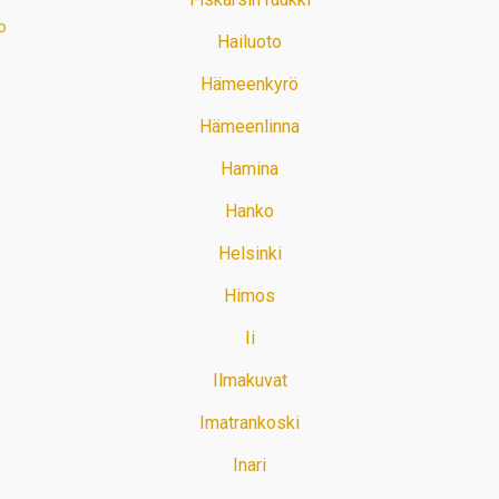
o
Hailuoto
Hämeenkyrö
Hämeenlinna
Hamina
Hanko
Helsinki
Himos
Ii
Ilmakuvat
Imatrankoski
Inari