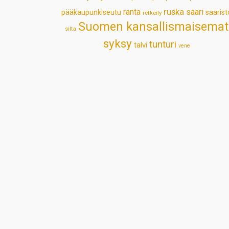
ruska
ranta
saari
pääkaupunkiseutu
saarist
retkeily
Suomen kansallismaisemat
silta
syksy
tunturi
talvi
vene