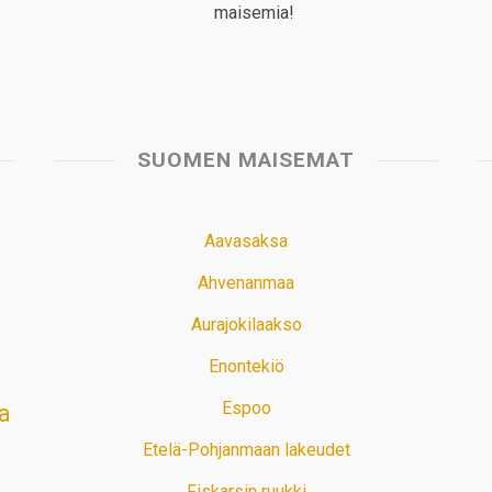
maisemia!
SUOMEN MAISEMAT
Aavasaksa
Ahvenanmaa
Aurajokilaakso
Enontekiö
Espoo
a
Etelä-Pohjanmaan lakeudet
Fiskarsin ruukki