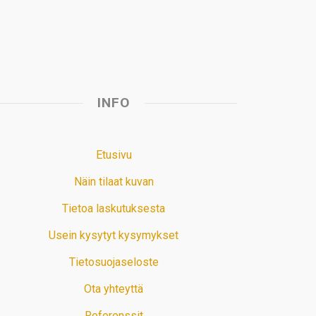
t
INFO
Etusivu
Näin tilaat kuvan
Tietoa laskutuksesta
Usein kysytyt kysymykset
Tietosuojaseloste
Ota yhteyttä
Referenssit