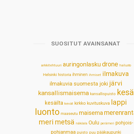
SUOSITUT AVAINSANAT
drone
auringonlasku
arkkitehtuuri
hailuoto
ilmakuva
Helsinki
historia
ihminen
ihmiset
järvi
ilmakuvia suomesta
joki
kesä
kansallismaisema
kansallispuisto
lappi
kesäilta
kirkko
kuvituskuva
kevät
luonto
merenrant
maisema
maaseutu
meri
metsä
Oulu
pohjois-
näköala
perämeri
pohjanmaa
pääkaupunki
puisto
puu