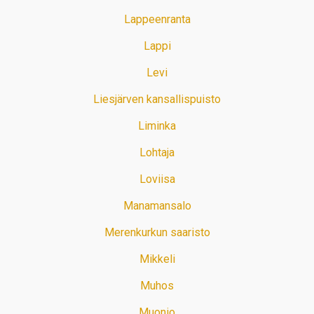
Lappeenranta
Lappi
Levi
Liesjärven kansallispuisto
Liminka
Lohtaja
Loviisa
Manamansalo
Merenkurkun saaristo
Mikkeli
Muhos
Muonio