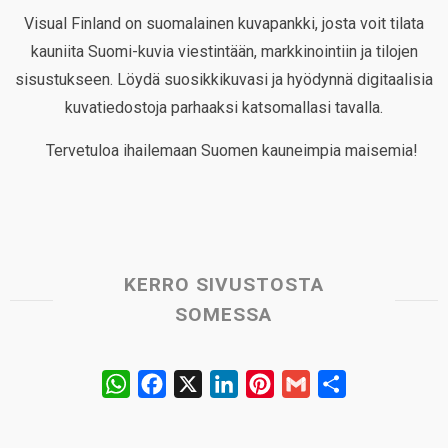
Visual Finland on suomalainen kuvapankki, josta voit tilata
kauniita Suomi-kuvia viestintään, markkinointiin ja tilojen
sisustukseen. Löydä suosikkikuvasi ja hyödynnä digitaalisia
kuvatiedostoja parhaaksi katsomallasi tavalla.
Tervetuloa ihailemaan Suomen kauneimpia maisemia!
KERRO SIVUSTOSTA
SOMESSA
W
F
X
L
P
G
S
h
a
i
i
m
h
a
c
n
n
a
a