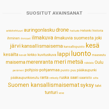
t
e
k
t
i
r
s
b
e
e
l
e
SUOSITUT AVAINSANAT
A
o
d
r
p
o
I
e
drone
auringonlasku
Helsinki
historia
arkkitehtuuri
hailuoto
p
k
n
s
ilmakuva
ilmakuvia suomesta
joki
ihminen
t
ihmiset
kesä
järvi
kansallismaisema
kansallispuisto
luonto
lappi
kesäilta
kirkko
kuvituskuva
maaseutu
kevät
meri
metsä
merenranta
maisema
Oulu
näköala
pohjois-pohjanmaa
pääkaupunki
puisto
puu
perämeri
ruska
ranta
saari
pääkaupunkiseutu
saaristo
retkeily
silta
Suomen kansallismaisemat
syksy
talvi
tunturi
vene