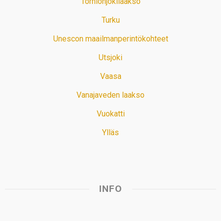
Tornionjokilaakso
Turku
Unescon maailmanperintökohteet
Utsjoki
Vaasa
Vanajaveden laakso
Vuokatti
Ylläs
INFO