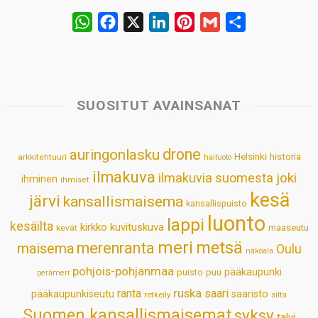
W
F
X
L
P
G
S
h
a
i
i
m
h
a
c
n
n
a
a
t
e
k
t
i
r
s
b
e
e
l
e
SUOSITUT AVAINSANAT
A
o
d
r
p
o
I
e
drone
auringonlasku
Helsinki
historia
arkkitehtuuri
hailuoto
p
k
n
s
ilmakuva
ilmakuvia suomesta
joki
ihminen
t
ihmiset
kesä
järvi
kansallismaisema
kansallispuisto
luonto
lappi
kesäilta
kirkko
kuvituskuva
maaseutu
kevät
meri
metsä
merenranta
maisema
Oulu
näköala
pohjois-pohjanmaa
pääkaupunki
puisto
puu
perämeri
ruska
ranta
saari
pääkaupunkiseutu
saaristo
retkeily
silta
Suomen kansallismaisemat
syksy
talvi