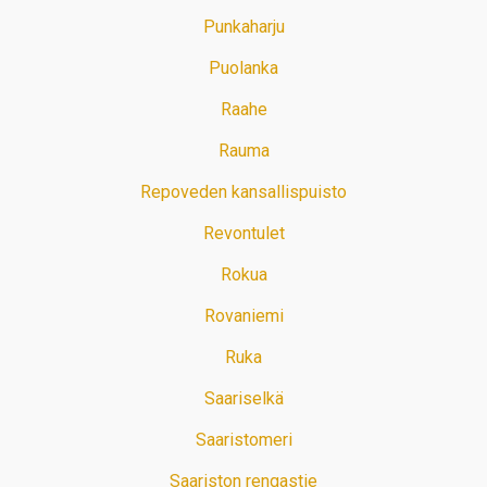
Punkaharju
Puolanka
Raahe
Rauma
Repoveden kansallispuisto
Revontulet
Rokua
Rovaniemi
Ruka
Saariselkä
Saaristomeri
Saariston rengastie