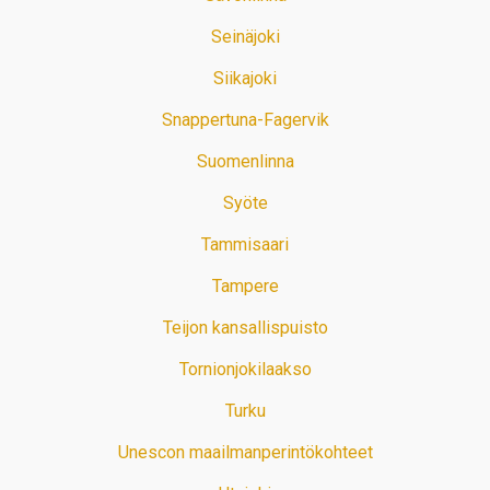
Seinäjoki
Siikajoki
Snappertuna-Fagervik
Suomenlinna
Syöte
Tammisaari
Tampere
Teijon kansallispuisto
Tornionjokilaakso
Turku
Unescon maailmanperintökohteet