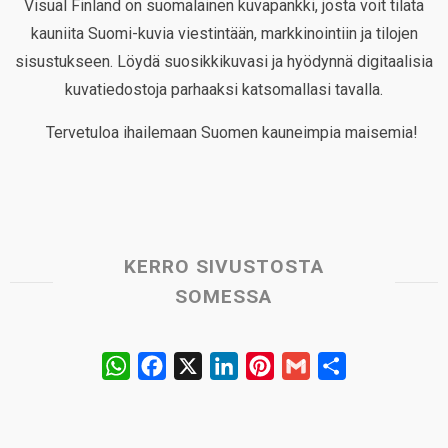
Visual Finland on suomalainen kuvapankki, josta voit tilata
kauniita Suomi-kuvia viestintään, markkinointiin ja tilojen
sisustukseen. Löydä suosikkikuvasi ja hyödynnä digitaalisia
kuvatiedostoja parhaaksi katsomallasi tavalla.
Tervetuloa ihailemaan Suomen kauneimpia maisemia!
KERRO SIVUSTOSTA
SOMESSA
W
F
X
L
P
G
S
h
a
i
i
m
h
a
c
n
n
a
a