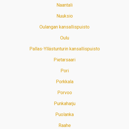
Naantali
Nuuksio
Oulangan kansallispuisto
Oulu
Pallas-Yllästunturin kansallispuisto
Pietarsaari
Pori
Porkkala
Porvoo
Punkaharju
Puolanka
Raahe