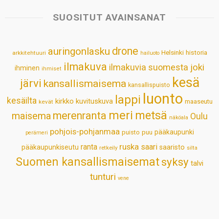
t
e
k
t
i
r
s
b
e
e
l
e
SUOSITUT AVAINSANAT
A
o
d
r
p
o
I
e
drone
auringonlasku
Helsinki
historia
arkkitehtuuri
hailuoto
p
k
n
s
ilmakuva
ilmakuvia suomesta
joki
ihminen
t
ihmiset
kesä
järvi
kansallismaisema
kansallispuisto
luonto
lappi
kesäilta
kirkko
kuvituskuva
maaseutu
kevät
meri
metsä
merenranta
maisema
Oulu
näköala
pohjois-pohjanmaa
pääkaupunki
puisto
puu
perämeri
ruska
ranta
saari
pääkaupunkiseutu
saaristo
retkeily
silta
Suomen kansallismaisemat
syksy
talvi
tunturi
vene