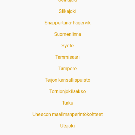
Siikajoki
Snappertuna-Fagervik
Suomenlinna
Syöte
Tammisaari
Tampere
Teijon kansallispuisto
Tornionjokilaakso
Turku
Unescon maailmanperintökohteet
Utsjoki