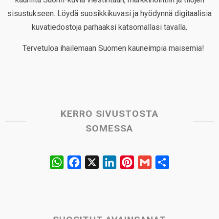
sisustukseen. Löydä suosikkikuvasi ja hyödynnä digitaalisia
kuvatiedostoja parhaaksi katsomallasi tavalla.
Tervetuloa ihailemaan Suomen kauneimpia maisemia!
KERRO SIVUSTOSTA
SOMESSA
W
F
X
L
P
G
S
h
a
i
i
m
h
a
c
n
n
a
a
t
e
k
t
i
r
s
b
e
e
l
e