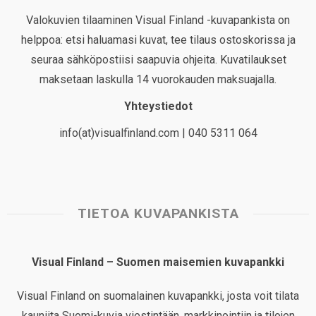
Valokuvien tilaaminen Visual Finland -kuvapankista on
helppoa: etsi haluamasi kuvat, tee tilaus ostoskorissa ja
seuraa sähköpostiisi saapuvia ohjeita. Kuvatilaukset
maksetaan laskulla 14 vuorokauden maksuajalla.
Yhteystiedot
info(at)visualfinland.com | 040 5311 064
TIETOA KUVAPANKISTA
Visual Finland – Suomen maisemien kuvapankki
Visual Finland on suomalainen kuvapankki, josta voit tilata
kauniita Suomi-kuvia viestintään, markkinointiin ja tilojen