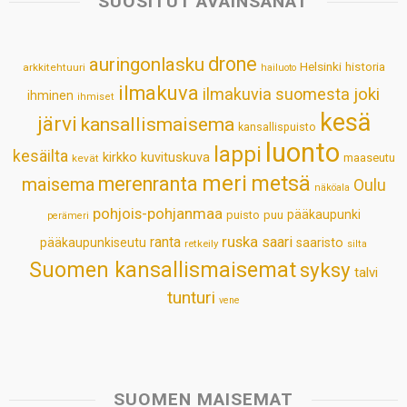
SUOSITUT AVAINSANAT
A
o
d
r
p
o
I
e
drone
auringonlasku
Helsinki
historia
arkkitehtuuri
hailuoto
p
k
n
s
ilmakuva
ilmakuvia suomesta
joki
ihminen
t
ihmiset
kesä
järvi
kansallismaisema
kansallispuisto
luonto
lappi
kesäilta
kirkko
kuvituskuva
maaseutu
kevät
meri
metsä
merenranta
maisema
Oulu
näköala
pohjois-pohjanmaa
pääkaupunki
puisto
puu
perämeri
ruska
ranta
saari
pääkaupunkiseutu
saaristo
retkeily
silta
Suomen kansallismaisemat
syksy
talvi
tunturi
vene
SUOMEN MAISEMAT