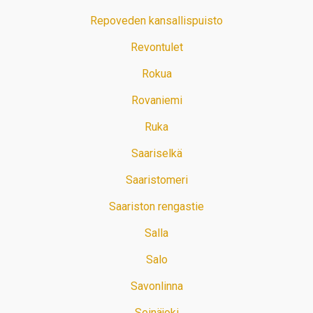
Repoveden kansallispuisto
Revontulet
Rokua
Rovaniemi
Ruka
Saariselkä
Saaristomeri
Saariston rengastie
Salla
Salo
Savonlinna
Seinäjoki