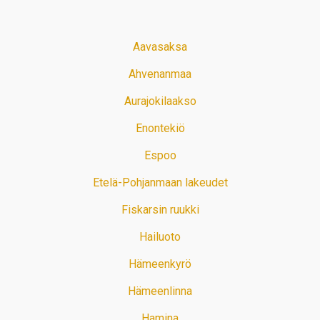
Aavasaksa
Ahvenanmaa
Aurajokilaakso
Enontekiö
Espoo
Etelä-Pohjanmaan lakeudet
Fiskarsin ruukki
Hailuoto
Hämeenkyrö
Hämeenlinna
Hamina