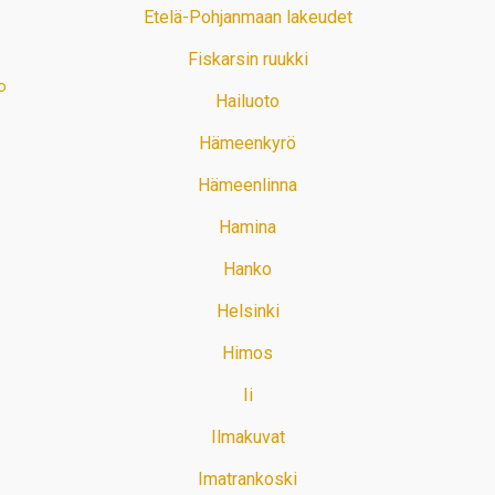
Etelä-Pohjanmaan lakeudet
Fiskarsin ruukki
o
Hailuoto
Hämeenkyrö
Hämeenlinna
Hamina
Hanko
Helsinki
Himos
Ii
Ilmakuvat
Imatrankoski