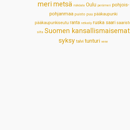
meri
metsä
Oulu
pohjois-
näköala
perämeri
pohjanmaa
pääkaupunki
puisto
puu
ruska
ranta
saari
pääkaupunkiseutu
saarist
retkeily
Suomen kansallismaisemat
silta
syksy
tunturi
talvi
vene