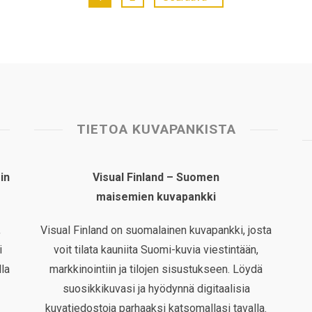
TIETOA KUVAPANKISTA
in
Visual Finland – Suomen
maisemien kuvapankki
,
Visual Finland on suomalainen kuvapankki, josta
i
voit tilata kauniita Suomi-kuvia viestintään,
la
markkinointiin ja tilojen sisustukseen. Löydä
suosikkikuvasi ja hyödynnä digitaalisia
kuvatiedostoja parhaaksi katsomallasi tavalla.