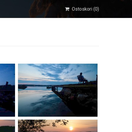
Ostoskori (
0
)