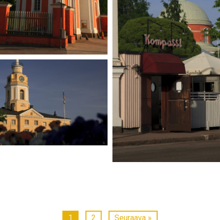
1
2
Seuraava »