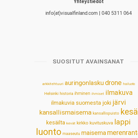
Yhteystiedot
info(at)visualfinland.com | 040 5311 064
SUOSITUT AVAINSANAT
drone
auringonlasku
arkkitehtuuri
hailuoto
ilmakuva
Helsinki
historia
ihminen
ihmiset
järvi
ilmakuvia suomesta
joki
kesä
kansallismaisema
kansallispuisto
lappi
kesäilta
kirkko
kuvituskuva
kevät
luonto
merenrant
maisema
maaseutu