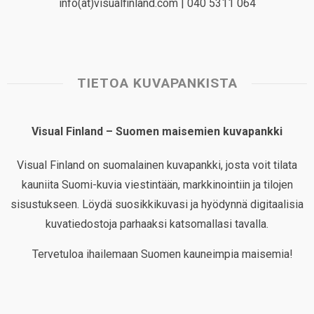
info(at)visualfinland.com | 040 5311 064
TIETOA KUVAPANKISTA
Visual Finland – Suomen maisemien kuvapankki
Visual Finland on suomalainen kuvapankki, josta voit tilata
kauniita Suomi-kuvia viestintään, markkinointiin ja tilojen
sisustukseen. Löydä suosikkikuvasi ja hyödynnä digitaalisia
kuvatiedostoja parhaaksi katsomallasi tavalla.
Tervetuloa ihailemaan Suomen kauneimpia maisemia!