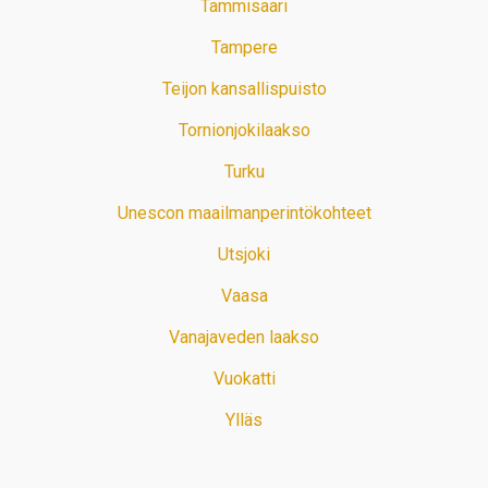
Tammisaari
Tampere
Teijon kansallispuisto
Tornionjokilaakso
Turku
Unescon maailmanperintökohteet
Utsjoki
Vaasa
Vanajaveden laakso
Vuokatti
Ylläs