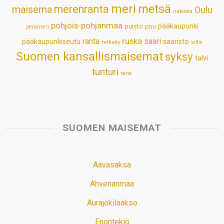
meri
metsä
merenranta
maisema
Oulu
näköala
pohjois-pohjanmaa
pääkaupunki
puisto
puu
perämeri
ruska
ranta
saari
pääkaupunkiseutu
saaristo
retkeily
silta
Suomen kansallismaisemat
syksy
talvi
tunturi
vene
SUOMEN MAISEMAT
Aavasaksa
Ahvenanmaa
Aurajokilaakso
Enontekiö