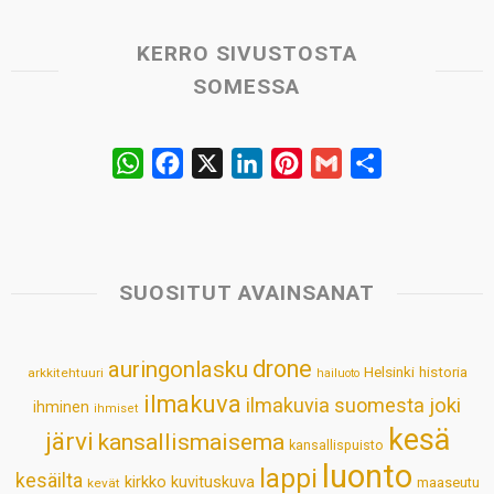
KERRO SIVUSTOSTA
SOMESSA
W
F
X
L
P
G
S
h
a
i
i
m
h
a
c
n
n
a
a
t
e
k
t
i
r
s
b
e
e
l
e
SUOSITUT AVAINSANAT
A
o
d
r
p
o
I
e
drone
auringonlasku
Helsinki
historia
arkkitehtuuri
hailuoto
p
k
n
s
ilmakuva
ilmakuvia suomesta
joki
ihminen
t
ihmiset
kesä
järvi
kansallismaisema
kansallispuisto
luonto
lappi
kesäilta
kirkko
kuvituskuva
maaseutu
kevät