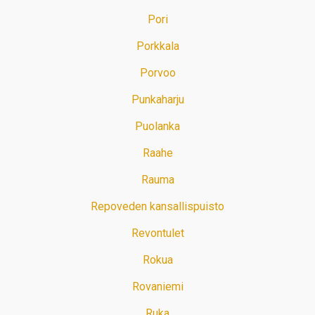
Pori
Porkkala
Porvoo
Punkaharju
Puolanka
Raahe
Rauma
Repoveden kansallispuisto
Revontulet
Rokua
Rovaniemi
Ruka