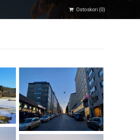
Ostoskori (
0
)