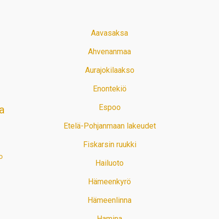
Aavasaksa
Ahvenanmaa
Aurajokilaakso
Enontekiö
Espoo
a
Etelä-Pohjanmaan lakeudet
Fiskarsin ruukki
o
Hailuoto
Hämeenkyrö
Hämeenlinna
Hamina