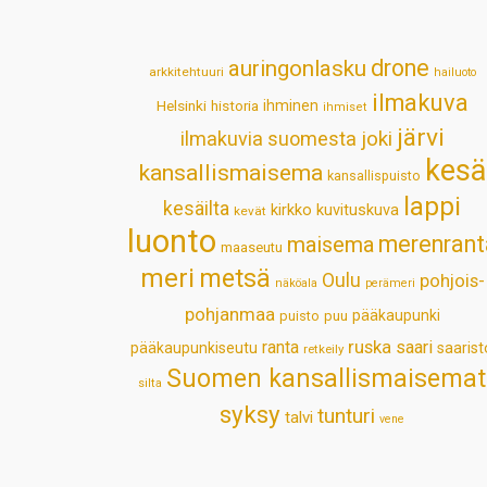
drone
auringonlasku
arkkitehtuuri
hailuoto
ilmakuva
Helsinki
historia
ihminen
ihmiset
järvi
ilmakuvia suomesta
joki
kesä
kansallismaisema
kansallispuisto
lappi
kesäilta
kirkko
kuvituskuva
kevät
luonto
merenrant
maisema
maaseutu
meri
metsä
Oulu
pohjois-
näköala
perämeri
pohjanmaa
pääkaupunki
puisto
puu
ruska
ranta
saari
pääkaupunkiseutu
saarist
retkeily
Suomen kansallismaisemat
silta
syksy
tunturi
talvi
vene