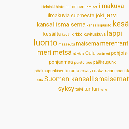
ilmakuva
Helsinki
historia
ihminen
ihmiset
järvi
ilmakuvia suomesta
joki
kesä
kansallismaisema
kansallispuisto
lappi
kesäilta
kirkko
kuvituskuva
kevät
luonto
merenrant
maisema
maaseutu
meri
metsä
Oulu
pohjois-
näköala
perämeri
pohjanmaa
pääkaupunki
puisto
puu
ruska
ranta
saari
pääkaupunkiseutu
saarist
retkeily
Suomen kansallismaisemat
silta
syksy
tunturi
talvi
vene