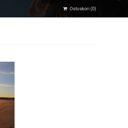
Ostoskori (
0
)