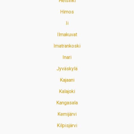
Helsinki
Himos
Ii
Ilmakuvat
Imatrankoski
Inari
Jyväskylä
Kajaani
Kalajoki
Kangasala
Kemijärvi
Kilpisjärvi