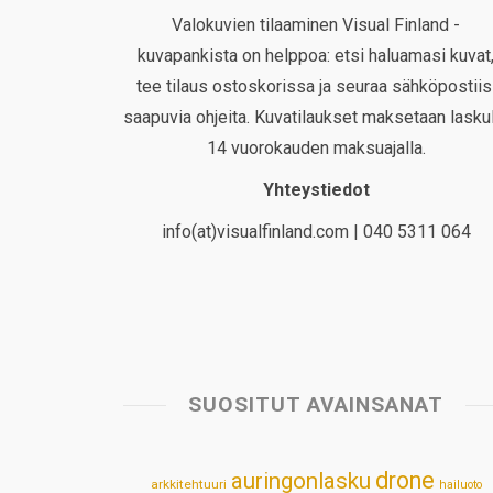
Valokuvien tilaaminen Visual Finland -
kuvapankista on helppoa: etsi haluamasi kuvat
tee tilaus ostoskorissa ja seuraa sähköpostiis
saapuvia ohjeita. Kuvatilaukset maksetaan laskul
14 vuorokauden maksuajalla.
Yhteystiedot
info(at)visualfinland.com | 040 5311 064
SUOSITUT AVAINSANAT
drone
auringonlasku
arkkitehtuuri
hailuoto