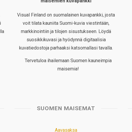
maisemien kuvapankki
,
Visual Finland on suomalainen kuvapankki, josta
i
voit tilata kauniita Suomi-kuvia viestintään,
la
markkinointiin ja tilojen sisustukseen. Löydä
suosikkikuvasi ja hyödynnä digitaalisia
kuvatiedostoja parhaaksi katsomallasi tavalla.
Tervetuloa ihailemaan Suomen kauneimpia
maisemia!
SUOMEN MAISEMAT
Aavasaksa