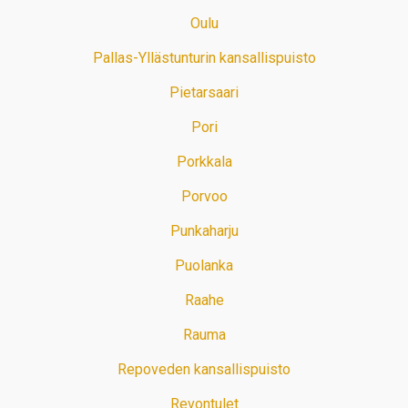
Oulu
Pallas-Yllästunturin kansallispuisto
Pietarsaari
Pori
Porkkala
Porvoo
Punkaharju
Puolanka
Raahe
Rauma
Repoveden kansallispuisto
Revontulet