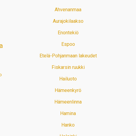
Ahvenanmaa
Aurajokilaakso
Enontekiö
Espoo
a
Etelä-Pohjanmaan lakeudet
Fiskarsin ruukki
o
Hailuoto
Hämeenkyrö
Hämeenlinna
Hamina
Hanko