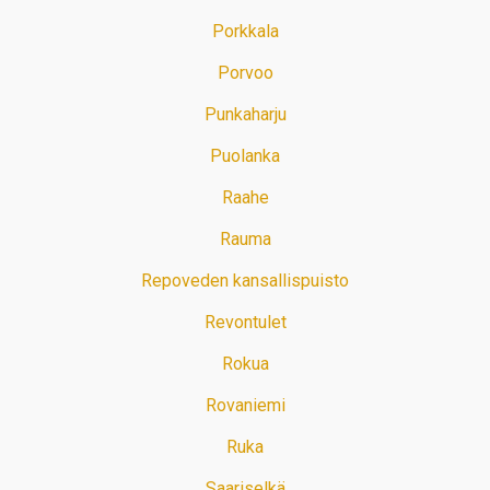
Porkkala
Porvoo
Punkaharju
Puolanka
Raahe
Rauma
Repoveden kansallispuisto
Revontulet
Rokua
Rovaniemi
Ruka
Saariselkä