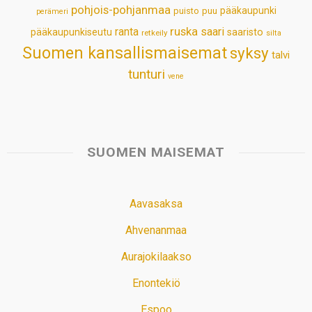
pohjois-pohjanmaa
pääkaupunki
puisto
puu
perämeri
ruska
ranta
saari
pääkaupunkiseutu
saaristo
retkeily
silta
Suomen kansallismaisemat
syksy
talvi
tunturi
vene
SUOMEN MAISEMAT
Aavasaksa
Ahvenanmaa
Aurajokilaakso
Enontekiö
Espoo