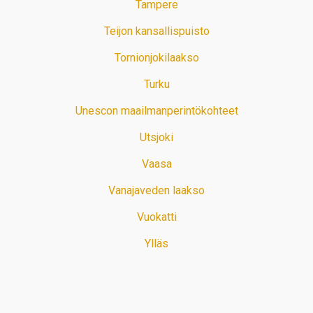
Tampere
Teijon kansallispuisto
Tornionjokilaakso
Turku
Unescon maailmanperintökohteet
Utsjoki
Vaasa
Vanajaveden laakso
Vuokatti
Ylläs