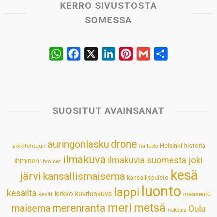
KERRO SIVUSTOSTA
SOMESSA
W
F
X
L
P
G
S
h
a
i
i
m
h
a
c
n
n
a
a
t
e
k
t
i
r
s
b
e
e
l
e
SUOSITUT AVAINSANAT
A
o
d
r
p
o
I
e
drone
auringonlasku
Helsinki
historia
arkkitehtuuri
hailuoto
p
k
n
s
ilmakuva
ilmakuvia suomesta
joki
ihminen
t
ihmiset
kesä
järvi
kansallismaisema
kansallispuisto
luonto
lappi
kesäilta
kirkko
kuvituskuva
maaseutu
kevät
meri
metsä
merenranta
maisema
Oulu
näköala