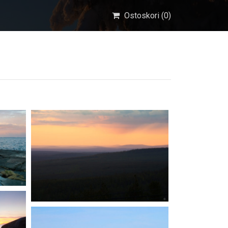
Ostoskori (
0
)