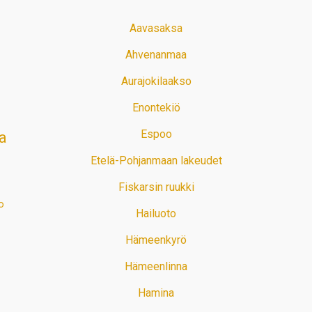
Aavasaksa
Ahvenanmaa
Aurajokilaakso
Enontekiö
Espoo
a
Etelä-Pohjanmaan lakeudet
Fiskarsin ruukki
o
Hailuoto
Hämeenkyrö
Hämeenlinna
Hamina