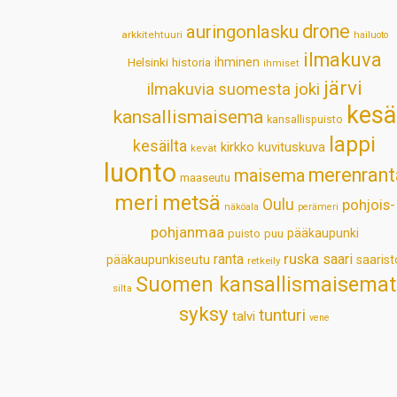
drone
auringonlasku
arkkitehtuuri
hailuoto
ilmakuva
Helsinki
historia
ihminen
ihmiset
järvi
ilmakuvia suomesta
joki
kesä
kansallismaisema
kansallispuisto
lappi
kesäilta
kirkko
kuvituskuva
kevät
luonto
merenrant
maisema
maaseutu
meri
metsä
Oulu
pohjois-
näköala
perämeri
pohjanmaa
pääkaupunki
puisto
puu
ruska
ranta
saari
pääkaupunkiseutu
saarist
retkeily
Suomen kansallismaisemat
silta
syksy
tunturi
talvi
vene