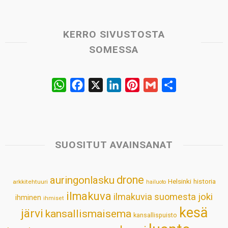
KERRO SIVUSTOSTA
SOMESSA
W
F
X
L
P
G
S
h
a
i
i
m
h
a
c
n
n
a
a
t
e
k
t
i
r
s
b
e
e
l
e
SUOSITUT AVAINSANAT
A
o
d
r
p
o
I
e
drone
auringonlasku
Helsinki
historia
arkkitehtuuri
hailuoto
p
k
n
s
ilmakuva
ilmakuvia suomesta
joki
ihminen
t
ihmiset
kesä
järvi
kansallismaisema
kansallispuisto