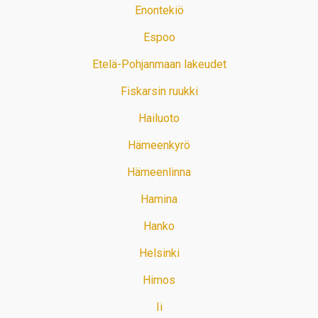
Enontekiö
Espoo
Etelä-Pohjanmaan lakeudet
Fiskarsin ruukki
Hailuoto
Hämeenkyrö
Hämeenlinna
Hamina
Hanko
Helsinki
Himos
Ii