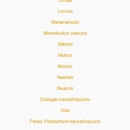
Lohtaja
Loviisa
Manamansalo
Merenkurkun saaristo
Mikkeli
Muhos
Muonio
Naantali
Nuuksio
Oulangan kansallispuisto
Oulu
Pallas-Yllästunturin kansallispuisto