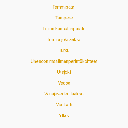
Tammisaari
Tampere
Teijon kansallispuisto
Tornionjokilaakso
Turku
Unescon maailmanperintökohteet
Utsjoki
Vaasa
Vanajaveden laakso
Vuokatti
Ylläs