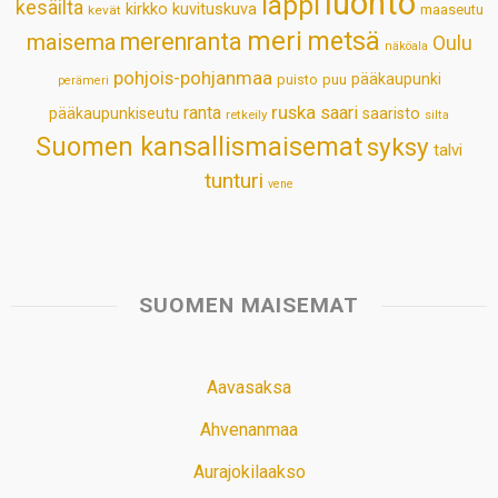
luonto
lappi
kesäilta
kirkko
kuvituskuva
maaseutu
kevät
meri
metsä
merenranta
maisema
Oulu
näköala
pohjois-pohjanmaa
pääkaupunki
puisto
puu
perämeri
ruska
ranta
saari
pääkaupunkiseutu
saaristo
retkeily
silta
Suomen kansallismaisemat
syksy
talvi
tunturi
vene
SUOMEN MAISEMAT
Aavasaksa
Ahvenanmaa
Aurajokilaakso