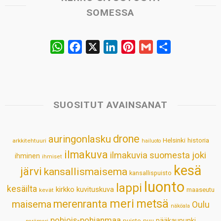
SOMESSA
W
F
X
L
P
G
S
h
a
i
i
m
h
a
c
n
n
a
a
t
e
k
t
i
r
s
b
e
e
l
e
SUOSITUT AVAINSANAT
A
o
d
r
p
o
I
e
drone
auringonlasku
Helsinki
historia
arkkitehtuuri
hailuoto
p
k
n
s
ilmakuva
ilmakuvia suomesta
joki
ihminen
t
ihmiset
kesä
järvi
kansallismaisema
kansallispuisto
luonto
lappi
kesäilta
kirkko
kuvituskuva
maaseutu
kevät
meri
metsä
merenranta
maisema
Oulu
näköala
pohjois-pohjanmaa
pääkaupunki
puisto
puu