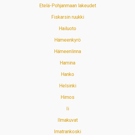
Etelä-Pohjanmaan lakeudet
Fiskarsin ruukki
Hailuoto
Hämeenkyrö
Hämeenlinna
Hamina
Hanko
Helsinki
Himos
Ii
Ilmakuvat
Imatrankoski