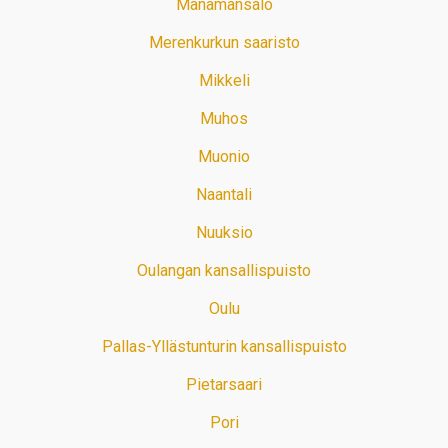
Manamansalo
Merenkurkun saaristo
Mikkeli
Muhos
Muonio
Naantali
Nuuksio
Oulangan kansallispuisto
Oulu
Pallas-Yllästunturin kansallispuisto
Pietarsaari
Pori