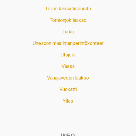
Teijon kansallispuisto
Tornionjokilaakso
Turku
Unescon maailmanperintökohteet
Utsjoki
Vaasa
Vanajaveden laakso
Vuokatti
Ylläs
INFO