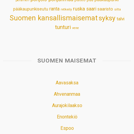
perämeri
ruska
ranta
saari
pääkaupunkiseutu
saaristo
retkeily
silta
Suomen kansallismaisemat
syksy
talvi
tunturi
vene
SUOMEN MAISEMAT
Aavasaksa
Ahvenanmaa
Aurajokilaakso
Enontekiö
Espoo